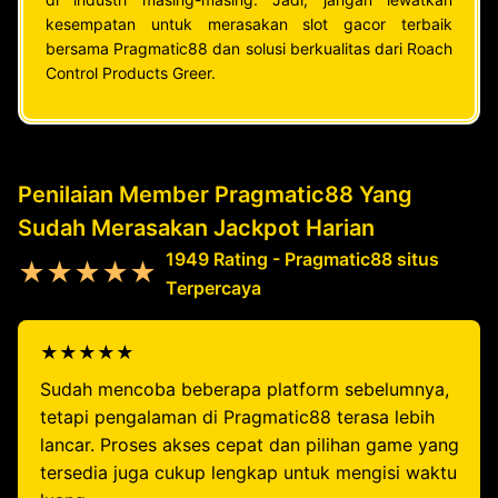
kesempatan untuk merasakan slot gacor terbaik
bersama Pragmatic88 dan solusi berkualitas dari Roach
Control Products Greer.
Penilaian Member Pragmatic88 Yang
Sudah Merasakan Jackpot Harian
1949 Rating - Pragmatic88 situs
★★★★★
Terpercaya
★★★★★
Sudah mencoba beberapa platform sebelumnya,
tetapi pengalaman di Pragmatic88 terasa lebih
lancar. Proses akses cepat dan pilihan game yang
tersedia juga cukup lengkap untuk mengisi waktu