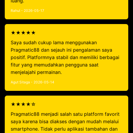
luang.
Rahul - 2026-05-17
★★★★★
Saya sudah cukup lama menggunakan
Pragmatic88 dan sejauh ini pengalaman saya
positif. Platformnya stabil dan memiliki berbagai
fitur yang memudahkan pengguna saat
menjelajahi permainan.
Agut Sitaga - 2026-05-14
★★★★☆
Pragmatic88 menjadi salah satu platform favorit
saya karena bisa diakses dengan mudah melalui
smartphone. Tidak perlu aplikasi tambahan dan