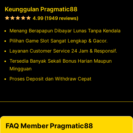
Keunggulan Pragmatic88
4.99 (1949 reviews)
Menang Berapapun Dibayar Lunas Tanpa Kendala
Pilihan Game Slot Sangat Lengkap & Gacor.
Layanan Customer Service 24 Jam & Responsif.
Tersedia Banyak Sekali Bonus Harian Maupun
Mingguan
Proses Deposit dan Withdraw Cepat
FAQ Member Pragmatic88