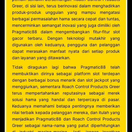
Greer, di sisi lain, terus berinovasi dalam menghadirkan
produk-produk unggulan yang mampu mengatasi
berbagai permasalahan hama secara cepat dan tuntas,
mencerminkan semangat inovasi yang juga dimiliki oleh
Pragmatic88 dalam mengembangkan fitur-fitur slot
gacor terbaru. Dengan teknologi mutakhir yang
digunakan oleh keduanya, pengguna dan pelanggan
dapat merasakan manfaat nyata dari setiap produk
dan layanan yang ditawarkan.
Tidak diragukan lagi bahwa Pragmatic88 telah
membuktikan dirinya sebagai platform slot terdepan
dengan berbagai bonus menarik dan slot jackpot yang
menggiurkan, sementara Roach Control Products Greer
terus mempertahankan reputasinya sebagai merek
solusi hama yang handal dan terpercaya di pasar.
Keduanya memahami betapa pentingnya memberikan
nilai terbaik kepada pelanggan mereka, dan itulah yang
menjadikan Pragmatic88 dan Roach Control Products
Greer sebagai nama-nama yang patut diperhitungkan
di industri masing-masing. Jadi, jangan lewatkan