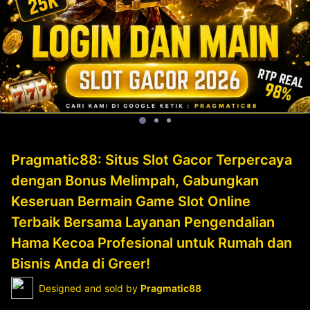
Pragmatic88: Situs Slot Gacor Terpercaya
dengan Bonus Melimpah, Gabungkan
Keseruan Bermain Game Slot Online
Terbaik Bersama Layanan Pengendalian
Hama Kecoa Profesional untuk Rumah dan
Bisnis Anda di Greer!
Designed and sold by
Pragmatic88