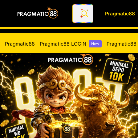
Pragmatic88
Pragmatic88: Situs Slot Gac
Pragmatic88
Pragmatic88 LOGIN
Pragmatic88
New