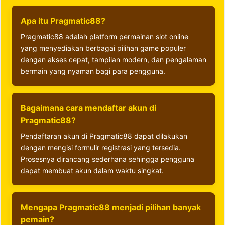
Apa itu Pragmatic88?
Pragmatic88 adalah platform permainan slot online
yang menyediakan berbagai pilihan game populer
dengan akses cepat, tampilan modern, dan pengalaman
bermain yang nyaman bagi para pengguna.
Bagaimana cara mendaftar akun di
Pragmatic88?
Pendaftaran akun di Pragmatic88 dapat dilakukan
dengan mengisi formulir registrasi yang tersedia.
Prosesnya dirancang sederhana sehingga pengguna
dapat membuat akun dalam waktu singkat.
Mengapa Pragmatic88 menjadi pilihan banyak
pemain?