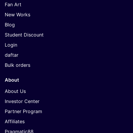
Fan Art
New Works
Blog
Student Discount
Login
daftar
Bulk orders
About
About Us
Investor Center
Partner Program
Affiliates
Pragmatic88