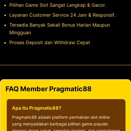
Pilihan Game Slot Sangat Lengkap & Gacor.
Layanan Customer Service 24 Jam & Responsif.
Tersedia Banyak Sekali Bonus Harian Maupun
Mingguan
Proses Deposit dan Withdraw Cepat
FAQ Member Pragmatic88
Apa itu Pragmatic88?
Pragmatic88 adalah platform permainan slot online
yang menyediakan berbagai pilihan game populer
dengan akses cepat, tampilan modern, dan pengalaman