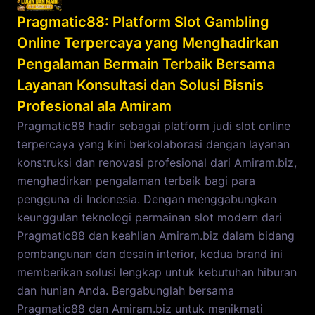
Pragmatic88: Platform Slot Gambling
Online Terpercaya yang Menghadirkan
Pengalaman Bermain Terbaik Bersama
Layanan Konsultasi dan Solusi Bisnis
Profesional ala Amiram
Pragmatic88 hadir sebagai platform judi slot online
terpercaya yang kini berkolaborasi dengan layanan
konstruksi dan renovasi profesional dari Amiram.biz,
menghadirkan pengalaman terbaik bagi para
pengguna di Indonesia. Dengan menggabungkan
keunggulan teknologi permainan slot modern dari
Pragmatic88 dan keahlian Amiram.biz dalam bidang
pembangunan dan desain interior, kedua brand ini
memberikan solusi lengkap untuk kebutuhan hiburan
dan hunian Anda. Bergabunglah bersama
Pragmatic88 dan Amiram.biz untuk menikmati