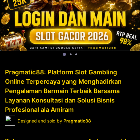
Pragmatic88: Platform Slot Gambling
Online Terpercaya yang Menghadirkan
Pengalaman Bermain Terbaik Bersama
Layanan Konsultasi dan Solusi Bisnis
Profesional ala Amiram
Designed and sold by
Pragmatic88