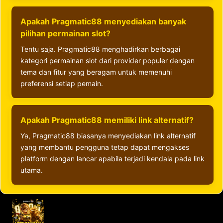
Apakah Pragmatic88 menyediakan banyak
pilihan permainan slot?
Tentu saja. Pragmatic88 menghadirkan berbagai
kategori permainan slot dari provider populer dengan
tema dan fitur yang beragam untuk memenuhi
preferensi setiap pemain.
Apakah Pragmatic88 memiliki link alternatif?
Ya, Pragmatic88 biasanya menyediakan link alternatif
yang membantu pengguna tetap dapat mengakses
platform dengan lancar apabila terjadi kendala pada link
utama.