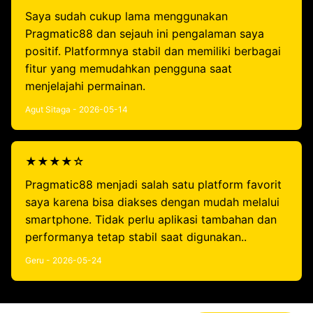
Saya sudah cukup lama menggunakan
Pragmatic88 dan sejauh ini pengalaman saya
positif. Platformnya stabil dan memiliki berbagai
fitur yang memudahkan pengguna saat
menjelajahi permainan.
Agut Sitaga - 2026-05-14
★★★★☆
Pragmatic88 menjadi salah satu platform favorit
saya karena bisa diakses dengan mudah melalui
smartphone. Tidak perlu aplikasi tambahan dan
performanya tetap stabil saat digunakan..
Geru - 2026-05-24