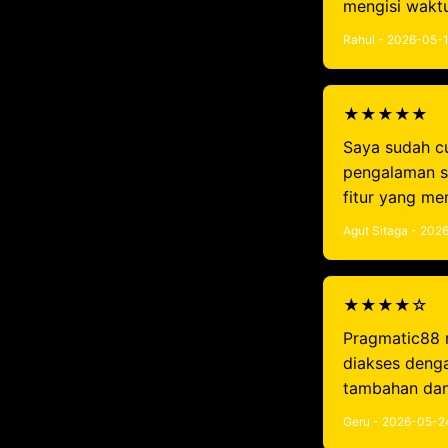
mengisi waktu
Rahul - 2026-05-
★★★★★
Saya sudah c
pengalaman sa
fitur yang m
Agut Sitaga - 202
★★★★☆
Pragmatic88 m
diakses denga
tambahan dan 
Geru - 2026-05-2