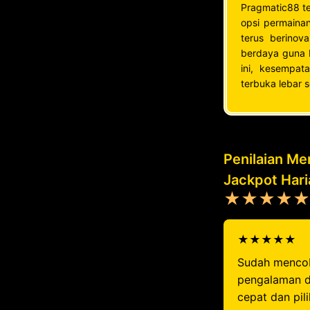
Pragmatic88 te
opsi permaina
terus berinov
berdaya guna b
ini, kesempat
terbuka lebar s
Penilaian M
Jackpot Hari
★★★★★
★★★★★
Sudah mencob
pengalaman di
cepat dan pil