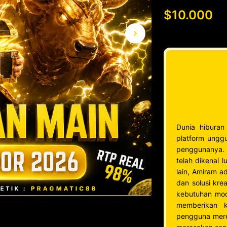
$10.000
Pragm
Kombi
Menan
Dunia hiburan
platform ungg
penggunanya
telah dikenal l
lain, Amiram a
dan solusi kre
kebutuhan mod
memberikan k
pengguna mer