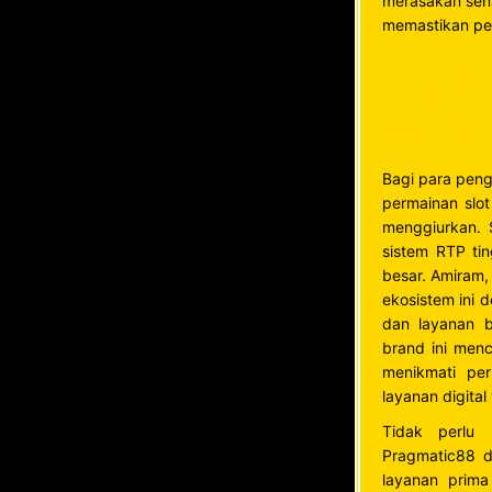
merasakan sens
memastikan pe
Slot Gac
Jackpot
Amiram
Bagi para peng
permainan slo
menggiurkan. 
sistem RTP ti
besar. Amiram,
ekosistem ini 
dan layanan b
brand ini menc
menikmati per
layanan digital
Tidak perlu 
Pragmatic88 d
layanan prima