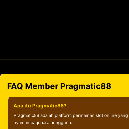
FAQ Member Pragmatic88
Apa itu Pragmatic88?
Pragmatic88 adalah platform permainan slot online yan
nyaman bagi para pengguna.