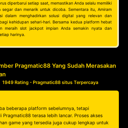
rus diperbarui setiap saat, memastikan Anda selalu memiliki
n segar dan menarik untuk dicoba. Sementara itu, Amiram
asi dalam menghadirkan solusi digital yang relevan dan
agi kehidupan sehari-hari. Bersama kedua platform hebat
an meraih slot jackpot impian Anda semakin nyata dan
etiap harinya.
ember Pragmatic88 Yang Sudah Merasakan
an
1949 Rating - Pragmatic88 situs Terpercaya
a beberapa platform sebelumnya, tetapi
 Pragmatic88 terasa lebih lancar. Proses akses
ihan game yang tersedia juga cukup lengkap untuk