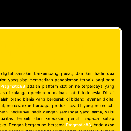
atic88 dan Amiram:
nasi Terbaik untuk
g Slot Jackpot
 digital semakin berkembang pesat, dan kini hadir dua
ulan yang siap memberikan pengalaman terbaik bagi para
.
Pragmatic88
adalah platform slot online terpercaya yang
uas di kalangan pecinta permainan slot di Indonesia. Di sisi
dalah brand bisnis yang bergerak di bidang layanan digital
atif, menawarkan berbagai produk inovatif yang memenuhi
ern. Keduanya hadir dengan semangat yang sama, yaitu
ualitas terbaik dan kepuasan penuh kepada setiap
eka. Dengan bergabung bersama
Pragmatic88
, Anda akan