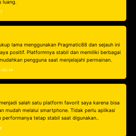
 luang.
17
ukup lama menggunakan Pragmatic88 dan sejauh ini
ya positif. Platformnya stabil dan memiliki berbagai
emudahkan pengguna saat menjelajahi permainan.
6-05-14
enjadi salah satu platform favorit saya karena bisa
n mudah melalui smartphone. Tidak perlu aplikasi
performanya tetap stabil saat digunakan..
4