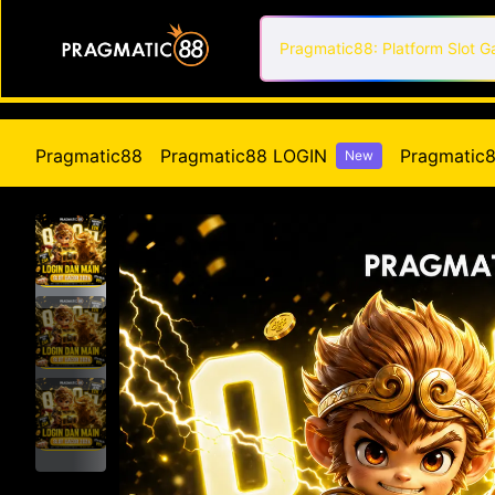
Pragmatic88: Platform Slot G
Pragmatic88
Pragmatic88 LOGIN
Pragmatic
New
New