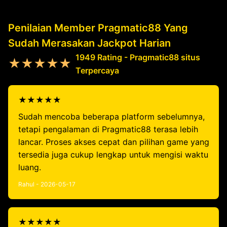
Penilaian Member Pragmatic88 Yang
Sudah Merasakan Jackpot Harian
1949 Rating - Pragmatic88 situs
★★★★★
Terpercaya
★★★★★
Sudah mencoba beberapa platform sebelumnya,
tetapi pengalaman di Pragmatic88 terasa lebih
lancar. Proses akses cepat dan pilihan game yang
tersedia juga cukup lengkap untuk mengisi waktu
luang.
Rahul - 2026-05-17
★★★★★