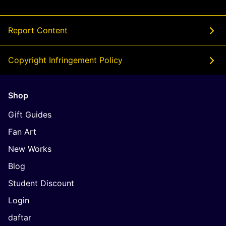
Report Content
Copyright Infringement Policy
Shop
Gift Guides
Fan Art
New Works
Blog
Student Discount
Login
daftar