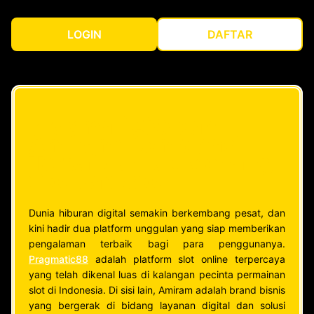
LOGIN
DAFTAR
Pragmatic88 dan
Amiram: Kombinasi
Terbaik untuk Menang
Slot Jackpot
Dunia hiburan digital semakin berkembang pesat, dan
kini hadir dua platform unggulan yang siap memberikan
pengalaman terbaik bagi para penggunanya.
Pragmatic88
adalah platform slot online terpercaya
yang telah dikenal luas di kalangan pecinta permainan
slot di Indonesia. Di sisi lain, Amiram adalah brand bisnis
yang bergerak di bidang layanan digital dan solusi