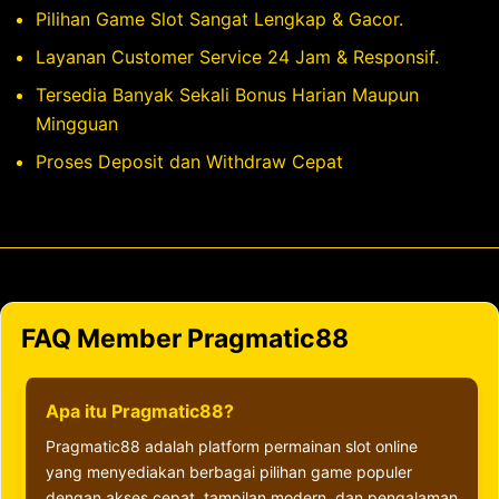
Pilihan Game Slot Sangat Lengkap & Gacor.
Layanan Customer Service 24 Jam & Responsif.
Tersedia Banyak Sekali Bonus Harian Maupun
Mingguan
Proses Deposit dan Withdraw Cepat
FAQ Member Pragmatic88
Apa itu Pragmatic88?
Pragmatic88 adalah platform permainan slot online
yang menyediakan berbagai pilihan game populer
dengan akses cepat, tampilan modern, dan pengalaman