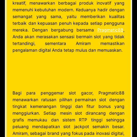
kreatif, menawarkan berbagai produk inovatif yang
memenuhi kebutuhan modern. Keduanya hadir dengan
semangat yang sama, yaitu memberikan kualitas
terbaik dan kepuasan penuh kepada setiap pengguna
mereka. Dengan bergabung bersama
Pragmatic88
,
Anda akan merasakan sensasi bermain slot yang tidak
tertandingi, sementara Amiram memastikan
pengalaman digital Anda tetap mulus dan memuaskan.
Slot Gacor Terbaik untuk Raih
Slot Jackpot Bersama
Pragmatic88 dan Amiram
Bagi para penggemar slot gacor, Pragmatic88
menawarkan ratusan pilihan permainan slot dengan
tingkat kemenangan tinggi dan fitur bonus yang
menggiurkan. Setiap mesin slot dirancang dengan
grafis memukau dan sistem RTP tinggi sehingga
peluang mendapatkan slot jackpot semakin besar.
Amiram, sebagai brand yang fokus pada inovasi digital,