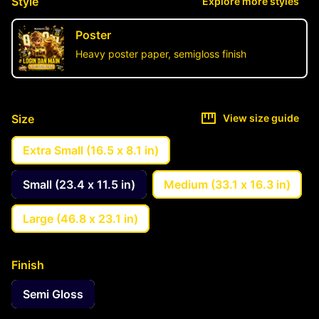
Style
Explore more styles
Poster
Heavy poster paper, semigloss finish
Size
View size guide
Extra Small (16.5 x 8.1 in)
Small (23.4 x 11.5 in)
Medium (33.1 x 16.3 in)
Large (46.8 x 23.1 in)
Finish
Semi Gloss