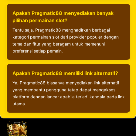
Apakah Pragmatic88 menyediakan banyak
pilihan permainan slot?
Tentu saja. Pragmatic88 menghadirkan berbagai
kategori permainan slot dari provider populer dengan
tema dan fitur yang beragam untuk memenuhi
preferensi setiap pemain.
Apakah Pragmatic88 memiliki link alternatif?
Ya, Pragmatic88 biasanya menyediakan link alternatif
yang membantu pengguna tetap dapat mengakses
platform dengan lancar apabila terjadi kendala pada link
utama.