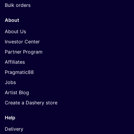
Bulk orders
About
About Us
Investor Center
Partner Program
Affiliates
Pragmatic88
Jobs
Artist Blog
Create a Dashery store
Help
Delivery