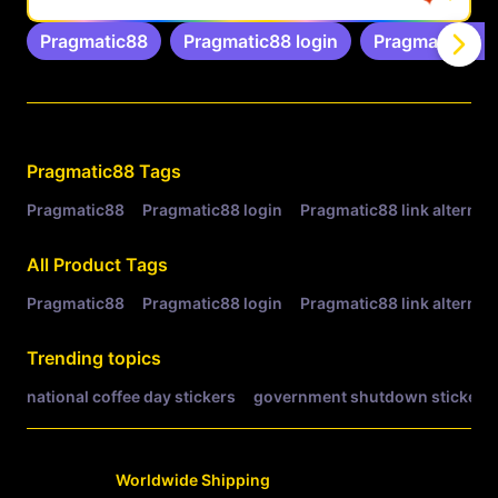
Pragmatic88
Pragmatic88 login
Pragmatic88 lin
Related Tags
Pragmatic88
Tags
Pragmatic88
Pragmatic88 login
Pragmatic88 link alternati
All Product Tags
Pragmatic88
Pragmatic88 login
Pragmatic88 link alternati
Trending topics
national coffee day stickers
government shutdown stickers
Worldwide Shipping