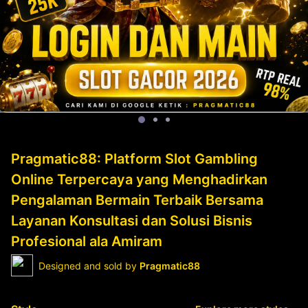
Pragmatic88: Platform Slot Gambling
Online Terpercaya yang Menghadirkan
Pengalaman Bermain Terbaik Bersama
Layanan Konsultasi dan Solusi Bisnis
Profesional ala Amiram
Designed and sold by
Pragmatic88