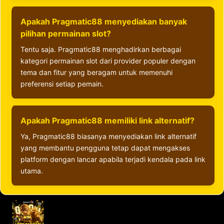
Apakah Pragmatic88 menyediakan banyak
pilihan permainan slot?
Tentu saja. Pragmatic88 menghadirkan berbagai
kategori permainan slot dari provider populer dengan
tema dan fitur yang beragam untuk memenuhi
preferensi setiap pemain.
Apakah Pragmatic88 memiliki link alternatif?
Ya, Pragmatic88 biasanya menyediakan link alternatif
yang membantu pengguna tetap dapat mengakses
platform dengan lancar apabila terjadi kendala pada link
utama.