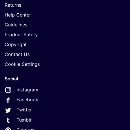
Returns
Help Center
Guidelines
Product Safety
Copyright
Contact Us
Cookie Settings
Social
Instagram
Facebook
Twitter
Tumblr
Pinterest