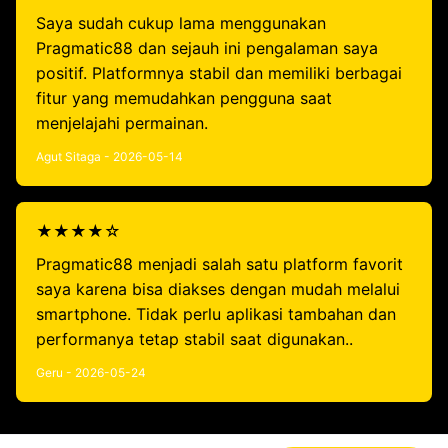
Saya sudah cukup lama menggunakan
Pragmatic88 dan sejauh ini pengalaman saya
positif. Platformnya stabil dan memiliki berbagai
fitur yang memudahkan pengguna saat
menjelajahi permainan.
Agut Sitaga - 2026-05-14
★★★★☆
Pragmatic88 menjadi salah satu platform favorit
saya karena bisa diakses dengan mudah melalui
smartphone. Tidak perlu aplikasi tambahan dan
performanya tetap stabil saat digunakan..
Geru - 2026-05-24