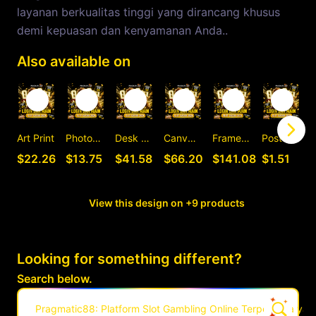
layanan berkualitas tinggi yang dirancang khusus
demi kepuasan dan kenyamanan Anda..
Also available on
Art Print
Photographic Print
Desk Mat
Canvas Print
Framed Art Print
Postcard
C
$22.26
$13.75
$41.58
$66.20
$141.08
$1.51
View this design on +9 products
Looking for something different?
Search below.
Pragmatic88: Platform Slot Gambling Online Terpercaya yan