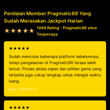
Penilaian Member Pragmatic88 Yang
Sudah Merasakan Jackpot Harian
1949 Rating - Pragmatic88 situs
★★★★★
Terpercaya
★★★★★
Sudah mencoba beberapa platform sebelumnya,
tetapi pengalaman di Pragmatic88 terasa lebih
lancar. Proses akses cepat dan pilihan game yang
tersedia juga cukup lengkap untuk mengisi waktu
luang.
Rahul - 2026-05-17
★★★★★