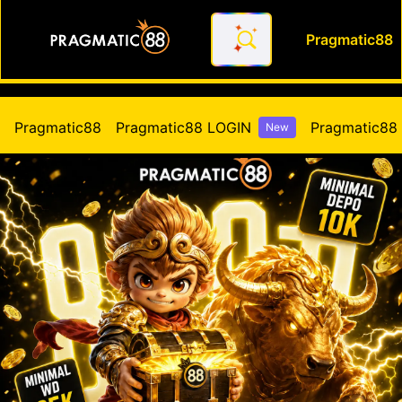
Pragmatic88
Pragmatic88: Platform Slot G
Pragmatic88
Pragmatic88 LOGIN
Pragmatic88
New