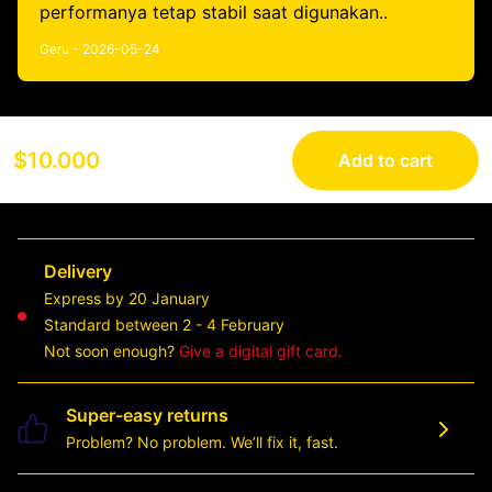
performanya tetap stabil saat digunakan..
Geru - 2026-05-24
$10.000
Add to cart
Delivery
Express by 20 January
Standard between 2 - 4 February
Not soon enough?
Give a digital gift card.
Super-easy returns
Problem? No problem. We’ll fix it, fast.