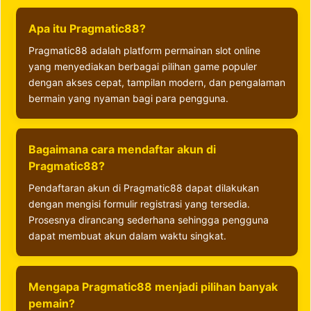
Apa itu Pragmatic88?
Pragmatic88 adalah platform permainan slot online
yang menyediakan berbagai pilihan game populer
dengan akses cepat, tampilan modern, dan pengalaman
bermain yang nyaman bagi para pengguna.
Bagaimana cara mendaftar akun di
Pragmatic88?
Pendaftaran akun di Pragmatic88 dapat dilakukan
dengan mengisi formulir registrasi yang tersedia.
Prosesnya dirancang sederhana sehingga pengguna
dapat membuat akun dalam waktu singkat.
Mengapa Pragmatic88 menjadi pilihan banyak
pemain?