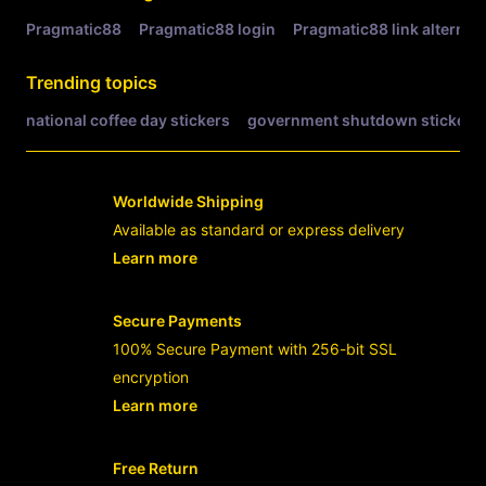
Pragmatic88
Pragmatic88 login
Pragmatic88 link alternati
Trending topics
national coffee day stickers
government shutdown stickers
Worldwide Shipping
Available as standard or express delivery
Learn more
- opens in new Pragmatic88 LINK or ta
Secure Payments
100% Secure Payment with 256-bit SSL
encryption
Learn more
- opens in new Pragmatic88 LINK or ta
Free Return