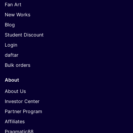
Fan Art
New Works
Blog
Student Discount
Login
daftar
Bulk orders
About
About Us
Investor Center
Partner Program
Affiliates
Pragmatic88