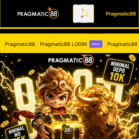
Pragmatic88
Pragmatic88: Platform Slot G
Pragmatic88
Pragmatic88 LOGIN
Pragmatic88
New