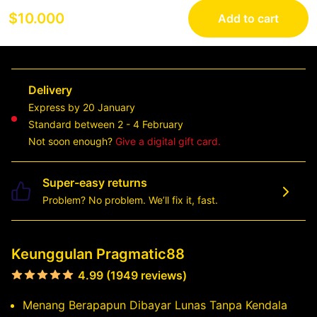
$10.000
Add to cart
Delivery
Express by 20 January
Standard between 2 - 4 February
Not soon enough?
Give a digital gift card.
Super-easy returns
Problem? No problem. We’ll fix it, fast.
Keunggulan Pragmatic88
4.99 (1949 reviews)
Menang Berapapun Dibayar Lunas Tanpa Kendala