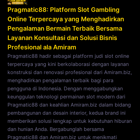
Pragmatic88: Platform Slot Gambling
Online Terpercaya yang Menghadirkan
Pengalaman Bermain Terbaik Bersama
Layanan Konsultasi dan Solusi Bisnis
Profesional ala Amiram
Pragmatic88 hadir sebagai platform judi slot online
terpercaya yang kini berkolaborasi dengan layanan
konstruksi dan renovasi profesional dari Amiram.biz,
menghadirkan pengalaman terbaik bagi para
pengguna di Indonesia. Dengan menggabungkan
keunggulan teknologi permainan slot modern dari
Pragmatic88 dan keahlian Amiram.biz dalam bidang
pembangunan dan desain interior, kedua brand ini
memberikan solusi lengkap untuk kebutuhan hiburan
dan hunian Anda. Bergabunglah bersama
Pragmatic88 dan Amiram.biz untuk menikmati