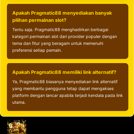
Apakah Pragmatic88 menyediakan banyak
pilihan permainan slot?
Tentu saja. Pragmatic88 menghadirkan berbagai
kategori permainan slot dari provider populer dengan
tema dan fitur yang beragam untuk memenuhi
preferensi setiap pemain.
Apakah Pragmatic88 memiliki link alternatif?
Ya, Pragmatic88 biasanya menyediakan link alternatif
yang membantu pengguna tetap dapat mengakses
platform dengan lancar apabila terjadi kendala pada link
utama.