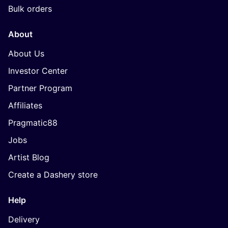
Bulk orders
About
About Us
Investor Center
Partner Program
Affiliates
Pragmatic88
Jobs
Artist Blog
Create a Dashery store
Help
Delivery