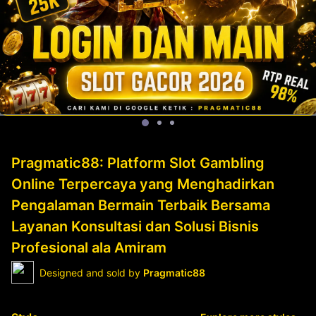
Pragmatic88: Platform Slot Gambling
Online Terpercaya yang Menghadirkan
Pengalaman Bermain Terbaik Bersama
Layanan Konsultasi dan Solusi Bisnis
Profesional ala Amiram
Designed and sold by
Pragmatic88