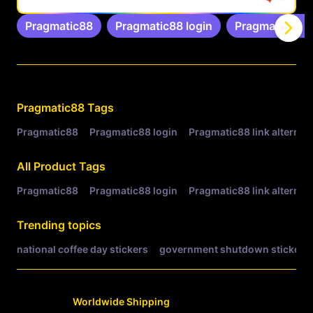
Pragmatic88
Pragmatic88 login
Pragmatic88 lin
Related Tags
Pragmatic88
Tags
Pragmatic88
Pragmatic88 login
Pragmatic88 link alternati
All Product Tags
Pragmatic88
Pragmatic88 login
Pragmatic88 link alternati
Trending topics
national coffee day stickers
government shutdown stickers
Worldwide Shipping