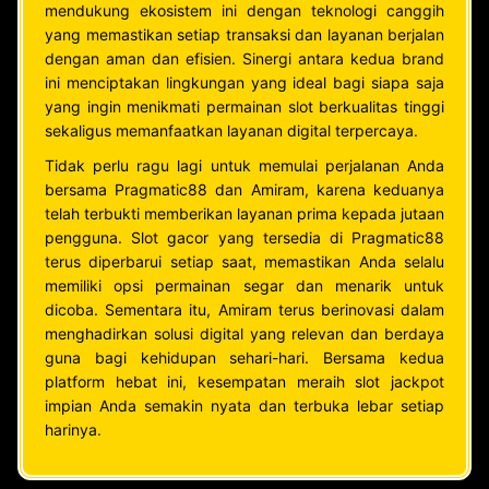
mendukung ekosistem ini dengan teknologi canggih
yang memastikan setiap transaksi dan layanan berjalan
dengan aman dan efisien. Sinergi antara kedua brand
ini menciptakan lingkungan yang ideal bagi siapa saja
yang ingin menikmati permainan slot berkualitas tinggi
sekaligus memanfaatkan layanan digital terpercaya.
Tidak perlu ragu lagi untuk memulai perjalanan Anda
bersama Pragmatic88 dan Amiram, karena keduanya
telah terbukti memberikan layanan prima kepada jutaan
pengguna. Slot gacor yang tersedia di Pragmatic88
terus diperbarui setiap saat, memastikan Anda selalu
memiliki opsi permainan segar dan menarik untuk
dicoba. Sementara itu, Amiram terus berinovasi dalam
menghadirkan solusi digital yang relevan dan berdaya
guna bagi kehidupan sehari-hari. Bersama kedua
platform hebat ini, kesempatan meraih slot jackpot
impian Anda semakin nyata dan terbuka lebar setiap
harinya.