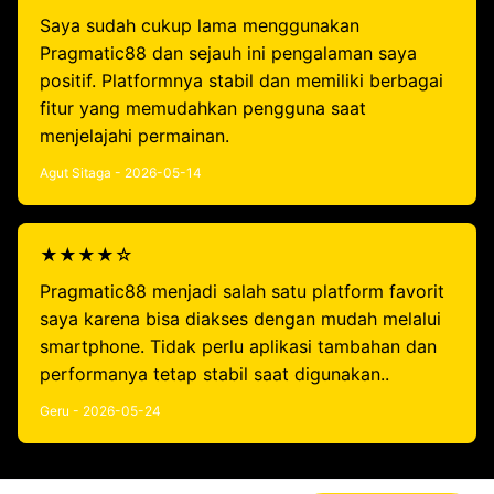
Saya sudah cukup lama menggunakan
Pragmatic88 dan sejauh ini pengalaman saya
positif. Platformnya stabil dan memiliki berbagai
fitur yang memudahkan pengguna saat
menjelajahi permainan.
Agut Sitaga - 2026-05-14
★★★★☆
Pragmatic88 menjadi salah satu platform favorit
saya karena bisa diakses dengan mudah melalui
smartphone. Tidak perlu aplikasi tambahan dan
performanya tetap stabil saat digunakan..
Geru - 2026-05-24