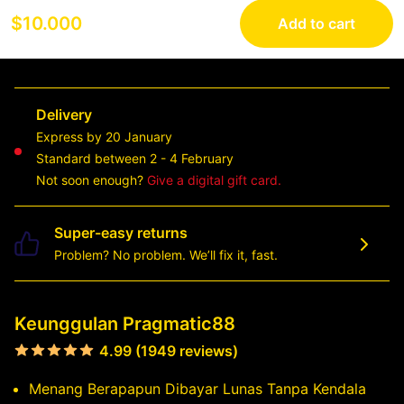
$10.000
Add to cart
Delivery
Express by 20 January
Standard between 2 - 4 February
Not soon enough?
Give a digital gift card.
Super-easy returns
Problem? No problem. We’ll fix it, fast.
Keunggulan Pragmatic88
4.99 (1949 reviews)
Menang Berapapun Dibayar Lunas Tanpa Kendala