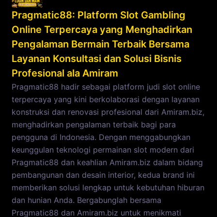
Pragmatic88: Platform Slot Gambling
Online Terpercaya yang Menghadirkan
Pengalaman Bermain Terbaik Bersama
Layanan Konsultasi dan Solusi Bisnis
Profesional ala Amiram
Pragmatic88 hadir sebagai platform judi slot online
terpercaya yang kini berkolaborasi dengan layanan
konstruksi dan renovasi profesional dari Amiram.biz,
menghadirkan pengalaman terbaik bagi para
pengguna di Indonesia. Dengan menggabungkan
keunggulan teknologi permainan slot modern dari
Pragmatic88 dan keahlian Amiram.biz dalam bidang
pembangunan dan desain interior, kedua brand ini
memberikan solusi lengkap untuk kebutuhan hiburan
dan hunian Anda. Bergabunglah bersama
Pragmatic88 dan Amiram.biz untuk menikmati