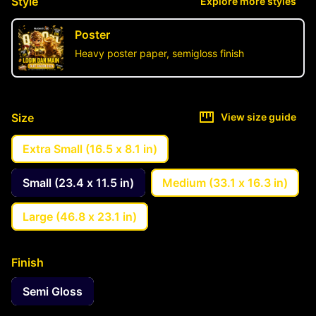
Style
Explore more styles
Poster
Heavy poster paper, semigloss finish
Size
View size guide
Extra Small (16.5 x 8.1 in)
Small (23.4 x 11.5 in)
Medium (33.1 x 16.3 in)
Large (46.8 x 23.1 in)
Finish
Semi Gloss