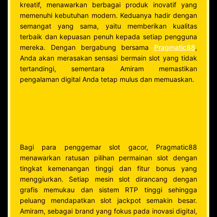
kreatif, menawarkan berbagai produk inovatif yang
memenuhi kebutuhan modern. Keduanya hadir dengan
semangat yang sama, yaitu memberikan kualitas
terbaik dan kepuasan penuh kepada setiap pengguna
mereka. Dengan bergabung bersama
Pragmatic88
,
Anda akan merasakan sensasi bermain slot yang tidak
tertandingi, sementara Amiram memastikan
pengalaman digital Anda tetap mulus dan memuaskan.
Slot Gacor Terbaik untuk Raih
Slot Jackpot Bersama
Pragmatic88 dan Amiram
Bagi para penggemar slot gacor, Pragmatic88
menawarkan ratusan pilihan permainan slot dengan
tingkat kemenangan tinggi dan fitur bonus yang
menggiurkan. Setiap mesin slot dirancang dengan
grafis memukau dan sistem RTP tinggi sehingga
peluang mendapatkan slot jackpot semakin besar.
Amiram, sebagai brand yang fokus pada inovasi digital,