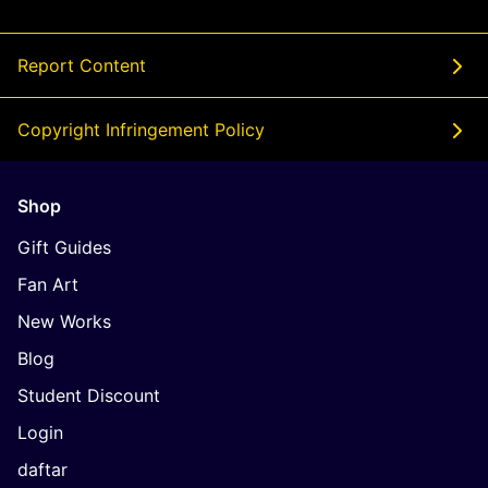
Report Content
Copyright Infringement Policy
Shop
Gift Guides
Fan Art
New Works
Blog
Student Discount
Login
daftar