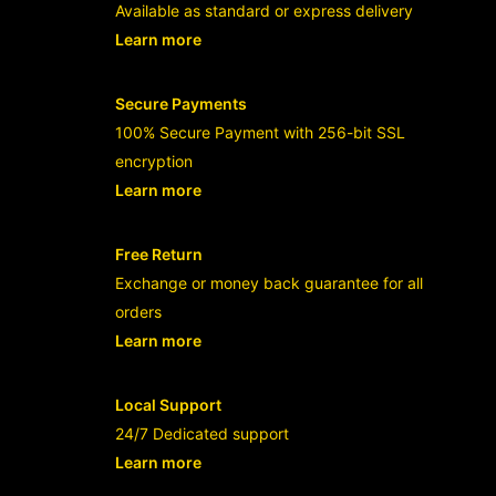
Available as standard or express delivery
Learn more
- opens in new Pragmatic88 LINK or ta
Secure Payments
100% Secure Payment with 256-bit SSL
encryption
Learn more
- opens in new Pragmatic88 LINK or ta
Free Return
Exchange or money back guarantee for all
orders
Learn more
- opens in new Pragmatic88 LINK or ta
Local Support
24/7 Dedicated support
Learn more
- opens in new Pragmatic88 LINK or ta