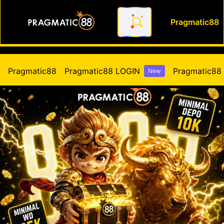
Pragmatic88
Pragmatic88: Platform Slot G
Pragmatic88
Pragmatic88 LOGIN
Pragmatic88
New