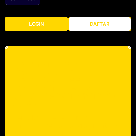
LOGIN
DAFTAR
Pragmatic88 dan
Roach Control
Products Greer:
Kombinasi Terbaik
untuk Pengalaman Slot
Gacor
Temukan Keseruan Slot
Jackpot Bersama Pragmatic88
dan Roach Control Products