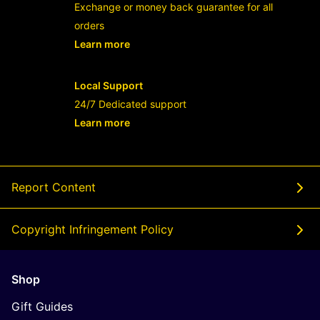
Exchange or money back guarantee for all
orders
Learn more
- opens in new Pragmatic88 LINK or ta
Local Support
24/7 Dedicated support
Learn more
- opens in new Pragmatic88 LINK or ta
Report Content
Copyright Infringement Policy
Shop
Gift Guides