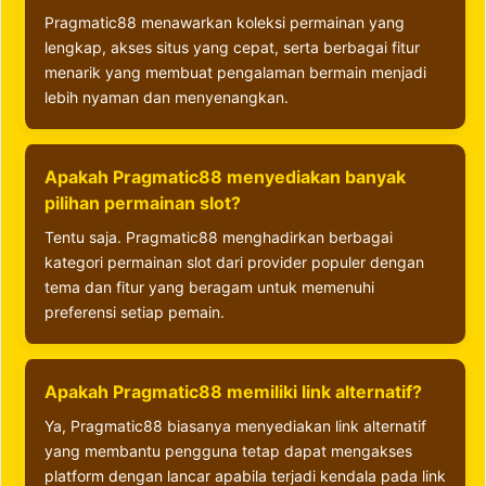
Pragmatic88 menawarkan koleksi permainan yang
lengkap, akses situs yang cepat, serta berbagai fitur
menarik yang membuat pengalaman bermain menjadi
lebih nyaman dan menyenangkan.
Apakah Pragmatic88 menyediakan banyak
pilihan permainan slot?
Tentu saja. Pragmatic88 menghadirkan berbagai
kategori permainan slot dari provider populer dengan
tema dan fitur yang beragam untuk memenuhi
preferensi setiap pemain.
Apakah Pragmatic88 memiliki link alternatif?
Ya, Pragmatic88 biasanya menyediakan link alternatif
yang membantu pengguna tetap dapat mengakses
platform dengan lancar apabila terjadi kendala pada link