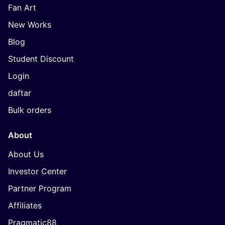
Fan Art
New Works
Blog
Student Discount
Login
daftar
Bulk orders
About
About Us
Investor Center
Partner Program
Affiliates
Pragmatic88