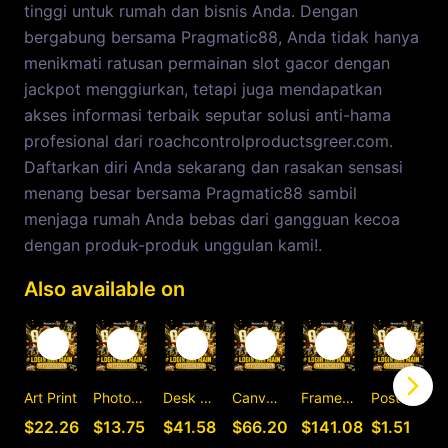
tinggi untuk rumah dan bisnis Anda. Dengan
bergabung bersama Pragmatic88, Anda tidak hanya
menikmati ratusan permainan slot gacor dengan
jackpot menggiurkan, tetapi juga mendapatkan
akses informasi terbaik seputar solusi anti-hama
profesional dari roachcontrolproductsgreer.com.
Daftarkan diri Anda sekarang dan rasakan sensasi
menang besar bersama Pragmatic88 sambil
menjaga rumah Anda bebas dari gangguan kecoa
dengan produk-produk unggulan kami!.
Also available on
Art Print
Photographic Print
Desk Mat
Canvas Print
Framed Art Print
Postcard
C
$22.26
$13.75
$41.58
$66.20
$141.08
$1.51