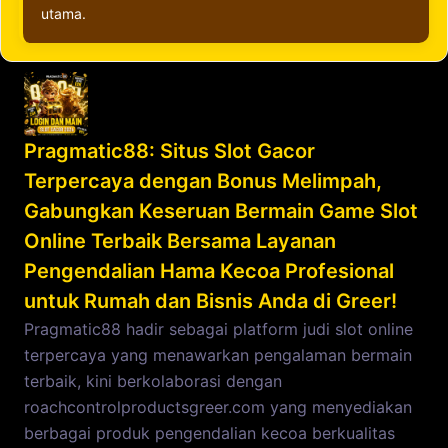
utama.
Pragmatic88: Situs Slot Gacor
Terpercaya dengan Bonus Melimpah,
Gabungkan Keseruan Bermain Game Slot
Online Terbaik Bersama Layanan
Pengendalian Hama Kecoa Profesional
untuk Rumah dan Bisnis Anda di Greer!
Pragmatic88 hadir sebagai platform judi slot online
terpercaya yang menawarkan pengalaman bermain
terbaik, kini berkolaborasi dengan
roachcontrolproductsgreer.com yang menyediakan
berbagai produk pengendalian kecoa berkualitas