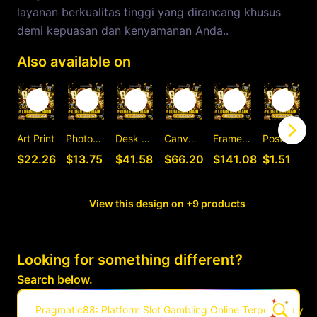
layanan berkualitas tinggi yang dirancang khusus
demi kepuasan dan kenyamanan Anda..
Also available on
Art Print
Photographic Print
Desk Mat
Canvas Print
Framed Art Print
Postcard
C
$22.26
$13.75
$41.58
$66.20
$141.08
$1.51
View this design on +9 products
Looking for something different?
Search below.
Pragmatic88: Platform Slot Gambling Online Terpercaya yan