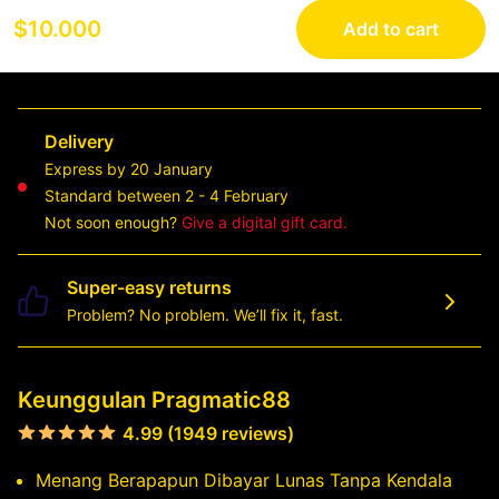
$10.000
Add to cart
Delivery
Express by 20 January
Standard between 2 - 4 February
Not soon enough?
Give a digital gift card.
Super-easy returns
Problem? No problem. We’ll fix it, fast.
Keunggulan Pragmatic88
4.99 (1949 reviews)
Menang Berapapun Dibayar Lunas Tanpa Kendala