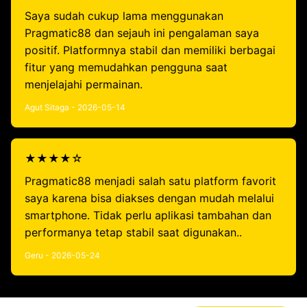
Saya sudah cukup lama menggunakan
Pragmatic88 dan sejauh ini pengalaman saya
positif. Platformnya stabil dan memiliki berbagai
fitur yang memudahkan pengguna saat
menjelajahi permainan.
Agut Sitaga - 2026-05-14
★★★★☆
Pragmatic88 menjadi salah satu platform favorit
saya karena bisa diakses dengan mudah melalui
smartphone. Tidak perlu aplikasi tambahan dan
performanya tetap stabil saat digunakan..
Geru - 2026-05-24