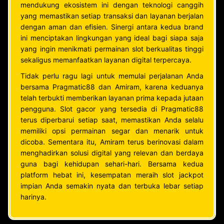
mendukung ekosistem ini dengan teknologi canggih
yang memastikan setiap transaksi dan layanan berjalan
dengan aman dan efisien. Sinergi antara kedua brand
ini menciptakan lingkungan yang ideal bagi siapa saja
yang ingin menikmati permainan slot berkualitas tinggi
sekaligus memanfaatkan layanan digital terpercaya.
Tidak perlu ragu lagi untuk memulai perjalanan Anda
bersama Pragmatic88 dan Amiram, karena keduanya
telah terbukti memberikan layanan prima kepada jutaan
pengguna. Slot gacor yang tersedia di Pragmatic88
terus diperbarui setiap saat, memastikan Anda selalu
memiliki opsi permainan segar dan menarik untuk
dicoba. Sementara itu, Amiram terus berinovasi dalam
menghadirkan solusi digital yang relevan dan berdaya
guna bagi kehidupan sehari-hari. Bersama kedua
platform hebat ini, kesempatan meraih slot jackpot
impian Anda semakin nyata dan terbuka lebar setiap
harinya.