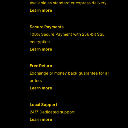
Available as standard or express delivery
Learn more
- opens in new Pragmatic88 LINK or ta
Secure Payments
100% Secure Payment with 256-bit SSL
encryption
Learn more
- opens in new Pragmatic88 LINK or ta
Free Return
Exchange or money back guarantee for all
orders
Learn more
- opens in new Pragmatic88 LINK or ta
Local Support
24/7 Dedicated support
Learn more
- opens in new Pragmatic88 LINK or ta