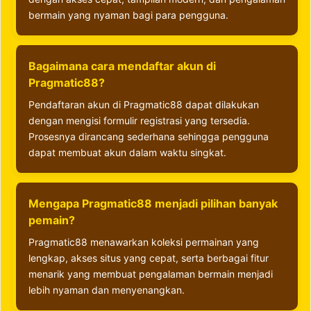
bermain yang nyaman bagi para pengguna.
Bagaimana cara mendaftar akun di
Pragmatic88?
Pendaftaran akun di Pragmatic88 dapat dilakukan
dengan mengisi formulir registrasi yang tersedia.
Prosesnya dirancang sederhana sehingga pengguna
dapat membuat akun dalam waktu singkat.
Mengapa Pragmatic88 menjadi pilihan banyak
pemain?
Pragmatic88 menawarkan koleksi permainan yang
lengkap, akses situs yang cepat, serta berbagai fitur
menarik yang membuat pengalaman bermain menjadi
lebih nyaman dan menyenangkan.