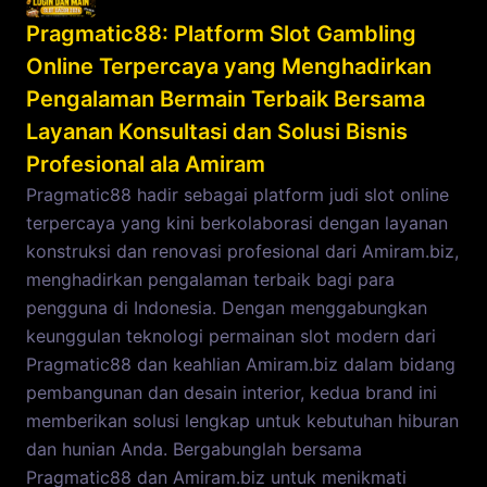
Pragmatic88: Platform Slot Gambling
Online Terpercaya yang Menghadirkan
Pengalaman Bermain Terbaik Bersama
Layanan Konsultasi dan Solusi Bisnis
Profesional ala Amiram
Pragmatic88 hadir sebagai platform judi slot online
terpercaya yang kini berkolaborasi dengan layanan
konstruksi dan renovasi profesional dari Amiram.biz,
menghadirkan pengalaman terbaik bagi para
pengguna di Indonesia. Dengan menggabungkan
keunggulan teknologi permainan slot modern dari
Pragmatic88 dan keahlian Amiram.biz dalam bidang
pembangunan dan desain interior, kedua brand ini
memberikan solusi lengkap untuk kebutuhan hiburan
dan hunian Anda. Bergabunglah bersama
Pragmatic88 dan Amiram.biz untuk menikmati