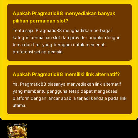
Apakah Pragmatic88 menyediakan banyak
pilihan permainan slot?
Tentu saja. Pragmatic88 menghadirkan berbagai
kategori permainan slot dari provider populer dengan
tema dan fitur yang beragam untuk memenuhi
preferensi setiap pemain.
Apakah Pragmatic88 memiliki link alternatif?
Ya, Pragmatic88 biasanya menyediakan link alternatif
yang membantu pengguna tetap dapat mengakses
platform dengan lancar apabila terjadi kendala pada link
utama.