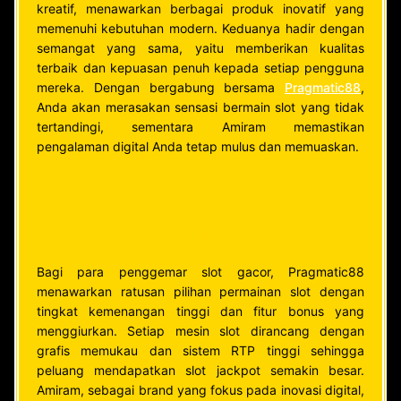
kreatif, menawarkan berbagai produk inovatif yang
memenuhi kebutuhan modern. Keduanya hadir dengan
semangat yang sama, yaitu memberikan kualitas
terbaik dan kepuasan penuh kepada setiap pengguna
mereka. Dengan bergabung bersama
Pragmatic88
,
Anda akan merasakan sensasi bermain slot yang tidak
tertandingi, sementara Amiram memastikan
pengalaman digital Anda tetap mulus dan memuaskan.
Slot Gacor Terbaik untuk Raih
Slot Jackpot Bersama
Pragmatic88 dan Amiram
Bagi para penggemar slot gacor, Pragmatic88
menawarkan ratusan pilihan permainan slot dengan
tingkat kemenangan tinggi dan fitur bonus yang
menggiurkan. Setiap mesin slot dirancang dengan
grafis memukau dan sistem RTP tinggi sehingga
peluang mendapatkan slot jackpot semakin besar.
Amiram, sebagai brand yang fokus pada inovasi digital,