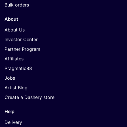
Bulk orders
About
About Us
Investor Center
Partner Program
Affiliates
Pragmatic88
Jobs
Artist Blog
Create a Dashery store
Help
Delivery