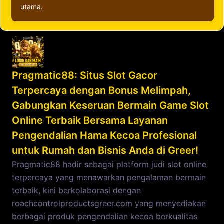
utama.
Pragmatic88: Situs Slot Gacor
Terpercaya dengan Bonus Melimpah,
Gabungkan Keseruan Bermain Game Slot
Online Terbaik Bersama Layanan
Pengendalian Hama Kecoa Profesional
untuk Rumah dan Bisnis Anda di Greer!
Pragmatic88 hadir sebagai platform judi slot online
terpercaya yang menawarkan pengalaman bermain
terbaik, kini berkolaborasi dengan
roachcontrolproductsgreer.com yang menyediakan
berbagai produk pengendalian kecoa berkualitas