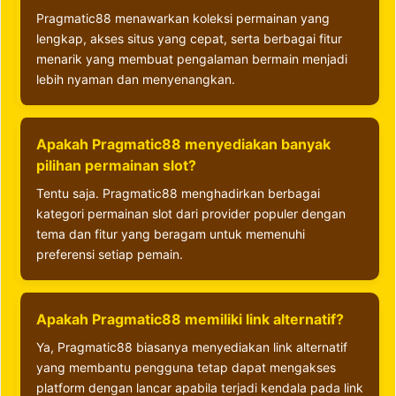
Pragmatic88 menawarkan koleksi permainan yang
lengkap, akses situs yang cepat, serta berbagai fitur
menarik yang membuat pengalaman bermain menjadi
lebih nyaman dan menyenangkan.
Apakah Pragmatic88 menyediakan banyak
pilihan permainan slot?
Tentu saja. Pragmatic88 menghadirkan berbagai
kategori permainan slot dari provider populer dengan
tema dan fitur yang beragam untuk memenuhi
preferensi setiap pemain.
Apakah Pragmatic88 memiliki link alternatif?
Ya, Pragmatic88 biasanya menyediakan link alternatif
yang membantu pengguna tetap dapat mengakses
platform dengan lancar apabila terjadi kendala pada link