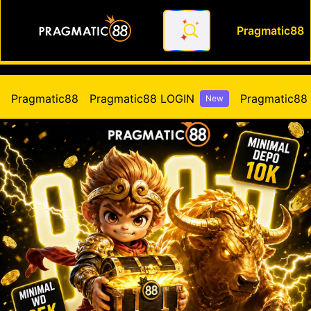
Pragmatic88
Pragmatic88: Situs Slot Gac
Pragmatic88
Pragmatic88 LOGIN
Pragmatic88
New