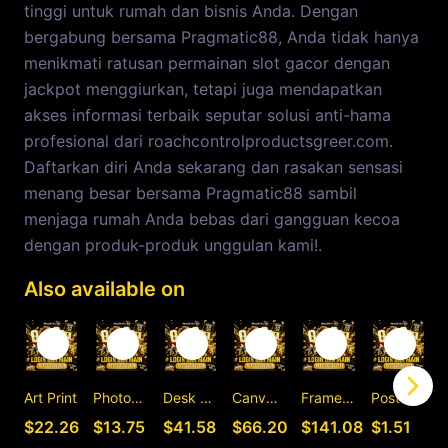
tinggi untuk rumah dan bisnis Anda. Dengan
bergabung bersama Pragmatic88, Anda tidak hanya
menikmati ratusan permainan slot gacor dengan
jackpot menggiurkan, tetapi juga mendapatkan
akses informasi terbaik seputar solusi anti-hama
profesional dari roachcontrolproductsgreer.com.
Daftarkan diri Anda sekarang dan rasakan sensasi
menang besar bersama Pragmatic88 sambil
menjaga rumah Anda bebas dari gangguan kecoa
dengan produk-produk unggulan kami!.
Also available on
Art Print
Photographic Print
Desk Mat
Canvas Print
Framed Art Print
Postcard
C
$22.26
$13.75
$41.58
$66.20
$141.08
$1.51