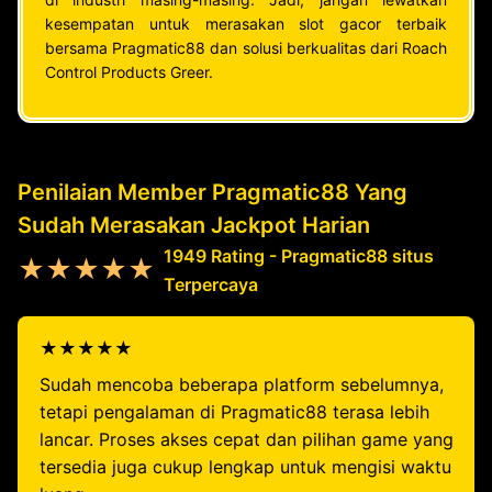
kesempatan untuk merasakan slot gacor terbaik
bersama Pragmatic88 dan solusi berkualitas dari Roach
Control Products Greer.
Penilaian Member Pragmatic88 Yang
Sudah Merasakan Jackpot Harian
1949 Rating - Pragmatic88 situs
★★★★★
Terpercaya
★★★★★
Sudah mencoba beberapa platform sebelumnya,
tetapi pengalaman di Pragmatic88 terasa lebih
lancar. Proses akses cepat dan pilihan game yang
tersedia juga cukup lengkap untuk mengisi waktu