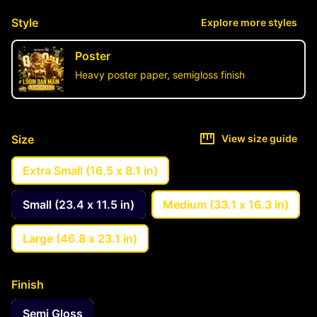
Style
Explore more styles
Poster
Heavy poster paper, semigloss finish
Size
View size guide
Extra Small (16.5 x 8.1 in)
Small (23.4 x 11.5 in)
Medium (33.1 x 16.3 in)
Large (46.8 x 23.1 in)
Finish
Semi Gloss