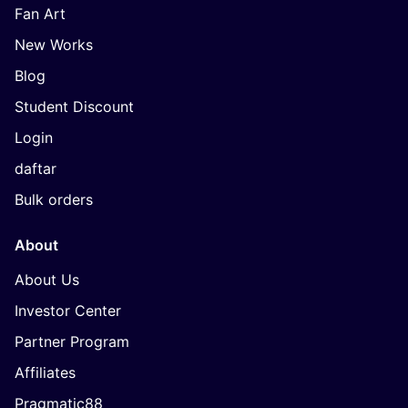
Fan Art
New Works
Blog
Student Discount
Login
daftar
Bulk orders
About
About Us
Investor Center
Partner Program
Affiliates
Pragmatic88