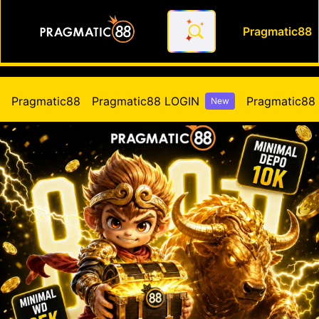
Pragmatic88
Pragmatic88: Situs Slot Gac
Pragmatic88
Pragmatic88 LOGIN
Pragmatic88
New