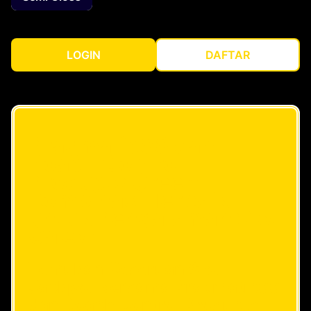
LOGIN
DAFTAR
Pragmatic88 dan
Roach Control
Products Greer:
Kombinasi Terbaik
untuk Pengalaman Slot
Gacor
Temukan Keseruan Slot
Jackpot Bersama Pragmatic88
dan Roach Control Products