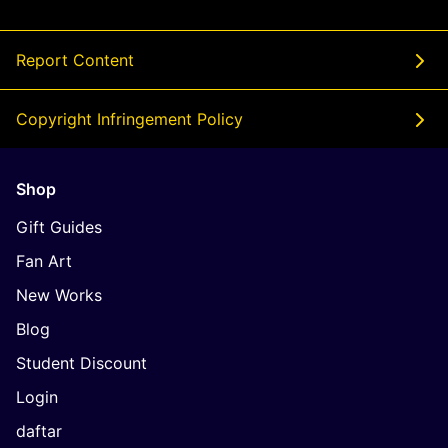
Report Content
Copyright Infringement Policy
Shop
Gift Guides
Fan Art
New Works
Blog
Student Discount
Login
daftar