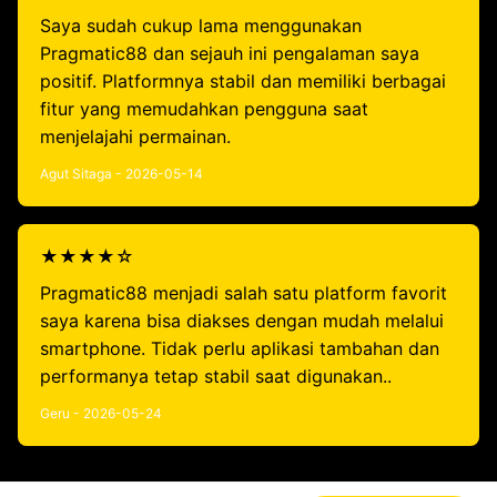
Saya sudah cukup lama menggunakan
Pragmatic88 dan sejauh ini pengalaman saya
positif. Platformnya stabil dan memiliki berbagai
fitur yang memudahkan pengguna saat
menjelajahi permainan.
Agut Sitaga - 2026-05-14
★★★★☆
Pragmatic88 menjadi salah satu platform favorit
saya karena bisa diakses dengan mudah melalui
smartphone. Tidak perlu aplikasi tambahan dan
performanya tetap stabil saat digunakan..
Geru - 2026-05-24