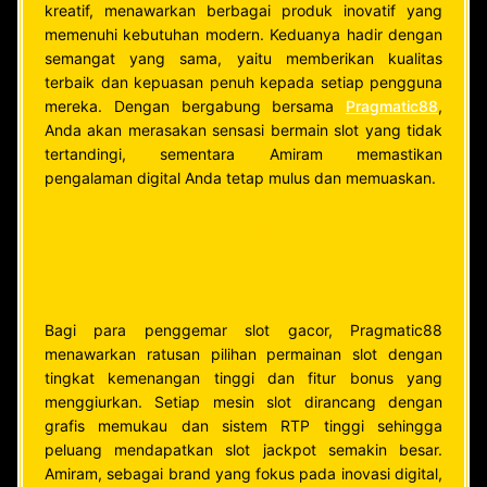
kreatif, menawarkan berbagai produk inovatif yang
memenuhi kebutuhan modern. Keduanya hadir dengan
semangat yang sama, yaitu memberikan kualitas
terbaik dan kepuasan penuh kepada setiap pengguna
mereka. Dengan bergabung bersama
Pragmatic88
,
Anda akan merasakan sensasi bermain slot yang tidak
tertandingi, sementara Amiram memastikan
pengalaman digital Anda tetap mulus dan memuaskan.
Slot Gacor Terbaik untuk Raih
Slot Jackpot Bersama
Pragmatic88 dan Amiram
Bagi para penggemar slot gacor, Pragmatic88
menawarkan ratusan pilihan permainan slot dengan
tingkat kemenangan tinggi dan fitur bonus yang
menggiurkan. Setiap mesin slot dirancang dengan
grafis memukau dan sistem RTP tinggi sehingga
peluang mendapatkan slot jackpot semakin besar.
Amiram, sebagai brand yang fokus pada inovasi digital,