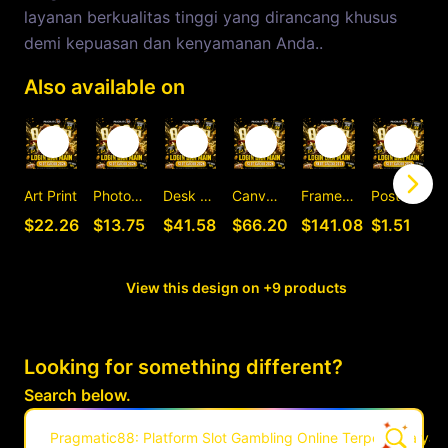
layanan berkualitas tinggi yang dirancang khusus
demi kepuasan dan kenyamanan Anda..
Also available on
Art Print
Photographic Print
Desk Mat
Canvas Print
Framed Art Print
Postcard
C
$22.26
$13.75
$41.58
$66.20
$141.08
$1.51
View this design on +9 products
Looking for something different?
Search below.
Pragmatic88: Platform Slot Gambling Online Terpercaya yan