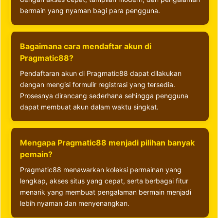
bermain yang nyaman bagi para pengguna.
Bagaimana cara mendaftar akun di
Pragmatic88?
Pendaftaran akun di Pragmatic88 dapat dilakukan
dengan mengisi formulir registrasi yang tersedia.
Prosesnya dirancang sederhana sehingga pengguna
dapat membuat akun dalam waktu singkat.
Mengapa Pragmatic88 menjadi pilihan banyak
pemain?
Pragmatic88 menawarkan koleksi permainan yang
lengkap, akses situs yang cepat, serta berbagai fitur
menarik yang membuat pengalaman bermain menjadi
lebih nyaman dan menyenangkan.