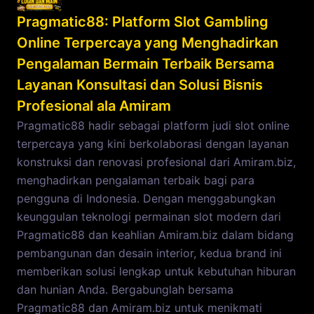
Pragmatic88: Platform Slot Gambling
Online Terpercaya yang Menghadirkan
Pengalaman Bermain Terbaik Bersama
Layanan Konsultasi dan Solusi Bisnis
Profesional ala Amiram
Pragmatic88 hadir sebagai platform judi slot online
terpercaya yang kini berkolaborasi dengan layanan
konstruksi dan renovasi profesional dari Amiram.biz,
menghadirkan pengalaman terbaik bagi para
pengguna di Indonesia. Dengan menggabungkan
keunggulan teknologi permainan slot modern dari
Pragmatic88 dan keahlian Amiram.biz dalam bidang
pembangunan dan desain interior, kedua brand ini
memberikan solusi lengkap untuk kebutuhan hiburan
dan hunian Anda. Bergabunglah bersama
Pragmatic88 dan Amiram.biz untuk menikmati