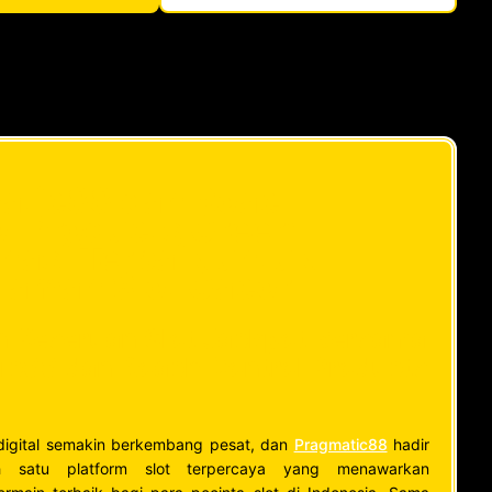
atic88 dan Roach
l Products Greer:
nasi Terbaik untuk
laman Slot Gacor
 Keseruan Slot Jackpot Bersama
ic88 dan Roach Control Products
 digital semakin berkembang pesat, dan
Pragmatic88
hadir
h satu platform slot terpercaya yang menawarkan