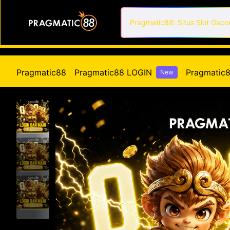
Pragmatic88: Situs Slot Gac
Pragmatic88
Pragmatic88 LOGIN
Pragmatic
New
New