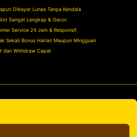
apun Dibayar Lunas Tanpa Kendala
Slot Sangat Lengkap & Gacor.
mer Service 24 Jam & Responsif.
ak Sekali Bonus Harian Maupun Mingguan
t dan Withdraw Cepat