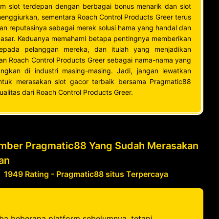
rm slot terdepan dengan berbagai bonus menarik dan slot
enggiurkan, sementara Roach Control Products Greer terus
n reputasinya sebagai merek solusi hama yang handal dan
 pasar. Keduanya memahami betapa pentingnya memberikan
 kepada pelanggan mereka, dan itulah yang menjadikan
an Roach Control Products Greer sebagai nama-nama yang
ungkan di industri masing-masing. Jadi, jangan lewatkan
tuk merasakan slot gacor terbaik bersama Pragmatic88
ualitas dari Roach Control Products Greer.
ember Pragmatic88 Yang Sudah Merasakan
an
1949 Rating - Pragmatic88 situs Terpercaya
a beberapa platform sebelumnya, tetapi