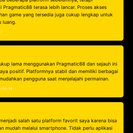
 Pragmatic88 terasa lebih lancar. Proses akses
ihan game yang tersedia juga cukup lengkap untuk
 luang.
17
ukup lama menggunakan Pragmatic88 dan sejauh ini
ya positif. Platformnya stabil dan memiliki berbagai
emudahkan pengguna saat menjelajahi permainan.
6-05-14
enjadi salah satu platform favorit saya karena bisa
n mudah melalui smartphone. Tidak perlu aplikasi