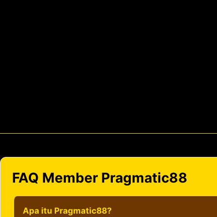
FAQ Member Pragmatic88
Apa itu Pragmatic88?