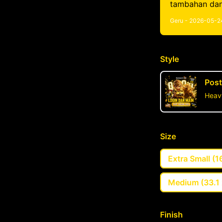
tambahan dan 
Geru - 2026-05-2
Style
Post
Heavy
Size
Extra Small (16
Medium (33.1 x
Finish