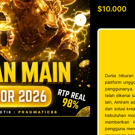
$10.000
Pragm
Kombi
Menan
Dunia hiburan
platform ungg
penggunanya
telah dikenal l
lain, Amiram a
dan solusi kre
kebutuhan mod
memberikan k
pengguna mer