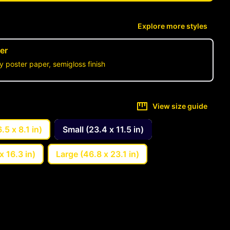
Explore more styles
er
 poster paper, semigloss finish
View size guide
.5 x 8.1 in)
Small (23.4 x 11.5 in)
 16.3 in)
Large (46.8 x 23.1 in)