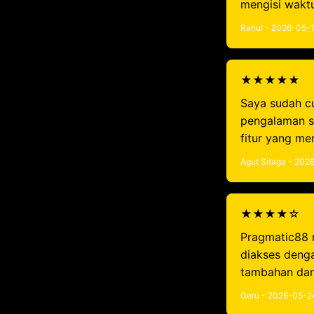
mengisi waktu
Rahul - 2026-05-
★★★★★
Saya sudah c
pengalaman sa
fitur yang m
Agut Sitaga - 202
★★★★☆
Pragmatic88 m
diakses denga
tambahan dan 
Geru - 2026-05-2