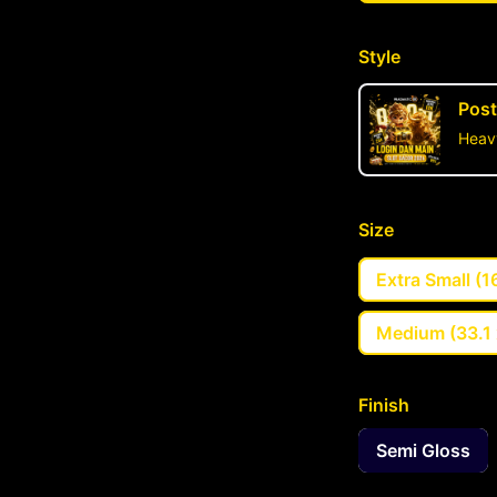
Style
Post
Heavy
Size
Extra Small (16
Medium (33.1 x
Finish
Semi Gloss