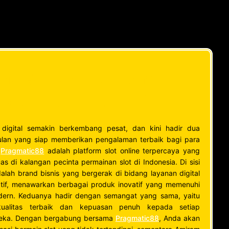
atic88 dan Amiram:
nasi Terbaik untuk
g Slot Jackpot
 digital semakin berkembang pesat, dan kini hadir dua
ulan yang siap memberikan pengalaman terbaik bagi para
.
Pragmatic88
adalah platform slot online terpercaya yang
uas di kalangan pecinta permainan slot di Indonesia. Di sisi
dalah brand bisnis yang bergerak di bidang layanan digital
atif, menawarkan berbagai produk inovatif yang memenuhi
ern. Keduanya hadir dengan semangat yang sama, yaitu
ualitas terbaik dan kepuasan penuh kepada setiap
eka. Dengan bergabung bersama
Pragmatic88
, Anda akan