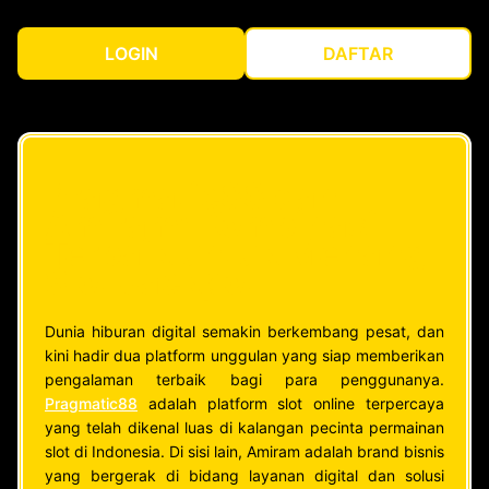
LOGIN
DAFTAR
Pragmatic88 dan
Amiram: Kombinasi
Terbaik untuk Menang
Slot Jackpot
Dunia hiburan digital semakin berkembang pesat, dan
kini hadir dua platform unggulan yang siap memberikan
pengalaman terbaik bagi para penggunanya.
Pragmatic88
adalah platform slot online terpercaya
yang telah dikenal luas di kalangan pecinta permainan
slot di Indonesia. Di sisi lain, Amiram adalah brand bisnis
yang bergerak di bidang layanan digital dan solusi