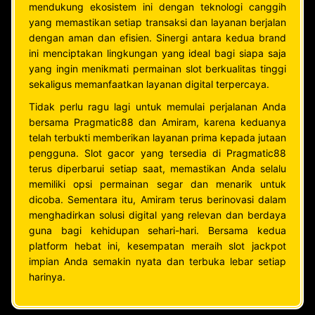
mendukung ekosistem ini dengan teknologi canggih
yang memastikan setiap transaksi dan layanan berjalan
dengan aman dan efisien. Sinergi antara kedua brand
ini menciptakan lingkungan yang ideal bagi siapa saja
yang ingin menikmati permainan slot berkualitas tinggi
sekaligus memanfaatkan layanan digital terpercaya.
Tidak perlu ragu lagi untuk memulai perjalanan Anda
bersama Pragmatic88 dan Amiram, karena keduanya
telah terbukti memberikan layanan prima kepada jutaan
pengguna. Slot gacor yang tersedia di Pragmatic88
terus diperbarui setiap saat, memastikan Anda selalu
memiliki opsi permainan segar dan menarik untuk
dicoba. Sementara itu, Amiram terus berinovasi dalam
menghadirkan solusi digital yang relevan dan berdaya
guna bagi kehidupan sehari-hari. Bersama kedua
platform hebat ini, kesempatan meraih slot jackpot
impian Anda semakin nyata dan terbuka lebar setiap
harinya.