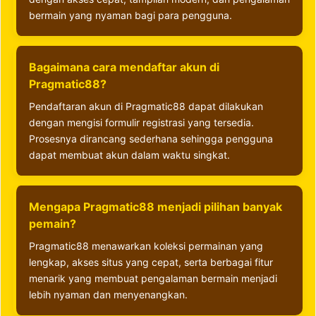
bermain yang nyaman bagi para pengguna.
Bagaimana cara mendaftar akun di
Pragmatic88?
Pendaftaran akun di Pragmatic88 dapat dilakukan
dengan mengisi formulir registrasi yang tersedia.
Prosesnya dirancang sederhana sehingga pengguna
dapat membuat akun dalam waktu singkat.
Mengapa Pragmatic88 menjadi pilihan banyak
pemain?
Pragmatic88 menawarkan koleksi permainan yang
lengkap, akses situs yang cepat, serta berbagai fitur
menarik yang membuat pengalaman bermain menjadi
lebih nyaman dan menyenangkan.