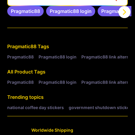
Pragmatic88
Pragmatic88 login
Pragmatic88 lin
Related Tags
Pragmatic88
Tags
Pragmatic88
Pragmatic88 login
Pragmatic88 link alternati
All Product Tags
Pragmatic88
Pragmatic88 login
Pragmatic88 link alternati
Trending topics
national coffee day stickers
government shutdown stickers
Worldwide Shipping