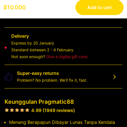
$10.000
Add to cart
Delivery
Express by 20 January
Standard between 2 - 4 February
Not soon enough?
Give a digital gift card.
Super-easy returns
Problem? No problem. We’ll fix it, fast.
Keunggulan Pragmatic88
4.99 (1949 reviews)
Menang Berapapun Dibayar Lunas Tanpa Kendala