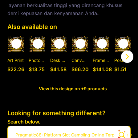
layanan berkualitas tinggi yang dirancang khusus
demi kepuasan dan kenyamanan Anda..
Also available on
Art Print
Photographic Print
Desk Mat
Canvas Print
Framed Art Print
Postcard
C
$22.26
$13.75
$41.58
$66.20
$141.08
$1.51
View this design on +9 products
Looking for something different?
Search below.
Pragmatic88: Platform Slot Gambling Online Terpercaya yan