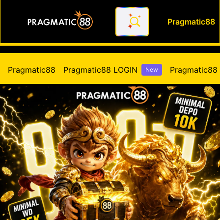
Pragmatic88
Pragmatic88: Platform Slot G
Pragmatic88
Pragmatic88 LOGIN
Pragmatic88
New