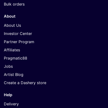
Bulk orders
About
About Us
Investor Center
Partner Program
Affiliates
Pragmatic88
Jobs
Artist Blog
Create a Dashery store
Help
Delivery