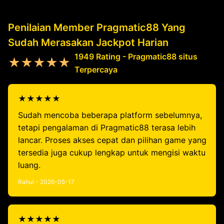
Penilaian Member Pragmatic88 Yang
Sudah Merasakan Jackpot Harian
1949 Rating - Pragmatic88 situs
★★★★★
Terpercaya
★★★★★
Sudah mencoba beberapa platform sebelumnya,
tetapi pengalaman di Pragmatic88 terasa lebih
lancar. Proses akses cepat dan pilihan game yang
tersedia juga cukup lengkap untuk mengisi waktu
luang.
Rahul - 2026-05-17
★★★★★