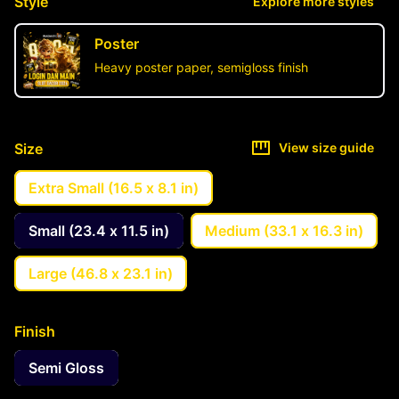
Style
Explore more styles
Poster
Heavy poster paper, semigloss finish
Size
View size guide
Extra Small (16.5 x 8.1 in)
Small (23.4 x 11.5 in)
Medium (33.1 x 16.3 in)
Large (46.8 x 23.1 in)
Finish
Semi Gloss