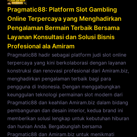
Pragmatic88: Platform Slot Gambling
Online Terpercaya yang Menghadirkan
Pengalaman Bermain Terbaik Bersama
Layanan Konsultasi dan Solusi Bisnis
Profesional ala Amiram
Pragmatic88 hadir sebagai platform judi slot online
terpercaya yang kini berkolaborasi dengan layanan
konstruksi dan renovasi profesional dari Amiram.biz,
menghadirkan pengalaman terbaik bagi para
pengguna di Indonesia. Dengan menggabungkan
keunggulan teknologi permainan slot modern dari
Pragmatic88 dan keahlian Amiram.biz dalam bidang
pembangunan dan desain interior, kedua brand ini
memberikan solusi lengkap untuk kebutuhan hiburan
dan hunian Anda. Bergabunglah bersama
Pragmatic88 dan Amiram.biz untuk menikmati