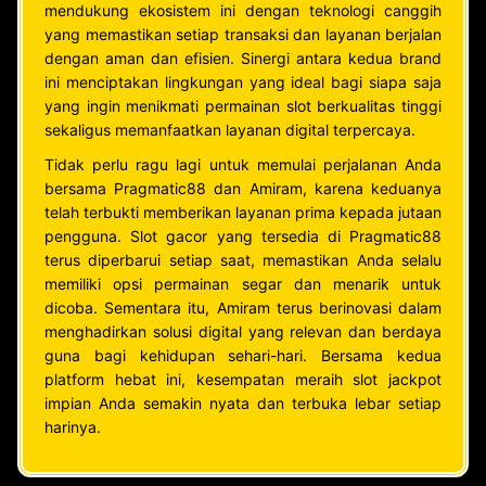
mendukung ekosistem ini dengan teknologi canggih
yang memastikan setiap transaksi dan layanan berjalan
dengan aman dan efisien. Sinergi antara kedua brand
ini menciptakan lingkungan yang ideal bagi siapa saja
yang ingin menikmati permainan slot berkualitas tinggi
sekaligus memanfaatkan layanan digital terpercaya.
Tidak perlu ragu lagi untuk memulai perjalanan Anda
bersama Pragmatic88 dan Amiram, karena keduanya
telah terbukti memberikan layanan prima kepada jutaan
pengguna. Slot gacor yang tersedia di Pragmatic88
terus diperbarui setiap saat, memastikan Anda selalu
memiliki opsi permainan segar dan menarik untuk
dicoba. Sementara itu, Amiram terus berinovasi dalam
menghadirkan solusi digital yang relevan dan berdaya
guna bagi kehidupan sehari-hari. Bersama kedua
platform hebat ini, kesempatan meraih slot jackpot
impian Anda semakin nyata dan terbuka lebar setiap
harinya.