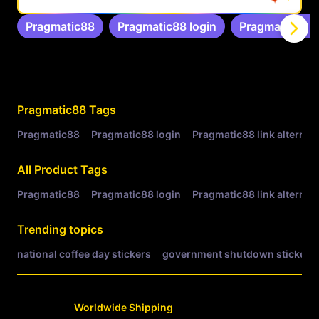
Pragmatic88
Pragmatic88 login
Pragmatic88 lin
Related Tags
Pragmatic88
Tags
Pragmatic88
Pragmatic88 login
Pragmatic88 link alternati
All Product Tags
Pragmatic88
Pragmatic88 login
Pragmatic88 link alternati
Trending topics
national coffee day stickers
government shutdown stickers
Worldwide Shipping