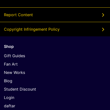
Report Content
Copyright Infringement Policy
Shop
Gift Guides
Fan Art
New Works
Blog
Student Discount
Login
daftar