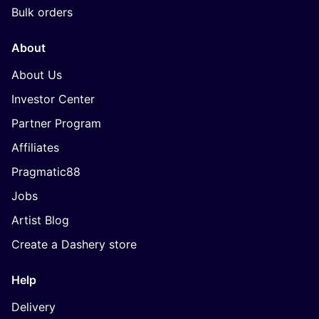
Bulk orders
About
About Us
Investor Center
Partner Program
Affiliates
Pragmatic88
Jobs
Artist Blog
Create a Dashery store
Help
Delivery