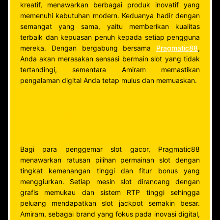
kreatif, menawarkan berbagai produk inovatif yang
memenuhi kebutuhan modern. Keduanya hadir dengan
semangat yang sama, yaitu memberikan kualitas
terbaik dan kepuasan penuh kepada setiap pengguna
mereka. Dengan bergabung bersama
Pragmatic88
,
Anda akan merasakan sensasi bermain slot yang tidak
tertandingi, sementara Amiram memastikan
pengalaman digital Anda tetap mulus dan memuaskan.
Slot Gacor Terbaik untuk Raih
Slot Jackpot Bersama
Pragmatic88 dan Amiram
Bagi para penggemar slot gacor, Pragmatic88
menawarkan ratusan pilihan permainan slot dengan
tingkat kemenangan tinggi dan fitur bonus yang
menggiurkan. Setiap mesin slot dirancang dengan
grafis memukau dan sistem RTP tinggi sehingga
peluang mendapatkan slot jackpot semakin besar.
Amiram, sebagai brand yang fokus pada inovasi digital,