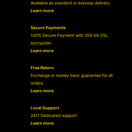
Available as standard or express delivery
Learn more
- opens in new Pragmatic88 LINK or ta
Secure Payments
100% Secure Payment with 256-bit SSL
encryption
Learn more
- opens in new Pragmatic88 LINK or ta
Free Return
Exchange or money back guarantee for all
orders
Learn more
- opens in new Pragmatic88 LINK or ta
Local Support
24/7 Dedicated support
Learn more
- opens in new Pragmatic88 LINK or ta