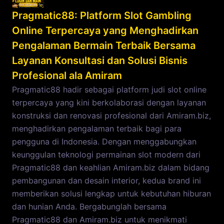
Pragmatic88: Platform Slot Gambling
Online Terpercaya yang Menghadirkan
Pengalaman Bermain Terbaik Bersama
Layanan Konsultasi dan Solusi Bisnis
Profesional ala Amiram
Pragmatic88 hadir sebagai platform judi slot online
terpercaya yang kini berkolaborasi dengan layanan
konstruksi dan renovasi profesional dari Amiram.biz,
menghadirkan pengalaman terbaik bagi para
pengguna di Indonesia. Dengan menggabungkan
keunggulan teknologi permainan slot modern dari
Pragmatic88 dan keahlian Amiram.biz dalam bidang
pembangunan dan desain interior, kedua brand ini
memberikan solusi lengkap untuk kebutuhan hiburan
dan hunian Anda. Bergabunglah bersama
Pragmatic88 dan Amiram.biz untuk menikmati