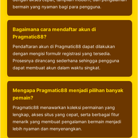
bermain yang nyaman bagi para pengguna.
Bagaimana cara mendaftar akun di
Pragmatic88?
Pendaftaran akun di Pragmatic88 dapat dilakukan
dengan mengisi formulir registrasi yang tersedia.
Prosesnya dirancang sederhana sehingga pengguna
dapat membuat akun dalam waktu singkat.
Mengapa Pragmatic88 menjadi pilihan banyak
pemain?
Pragmatic88 menawarkan koleksi permainan yang
lengkap, akses situs yang cepat, serta berbagai fitur
menarik yang membuat pengalaman bermain menjadi
lebih nyaman dan menyenangkan.