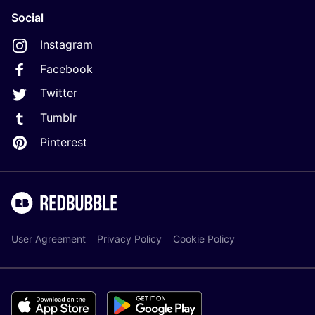
Social
Instagram
Facebook
Twitter
Tumblr
Pinterest
User Agreement
Privacy Policy
Cookie Policy