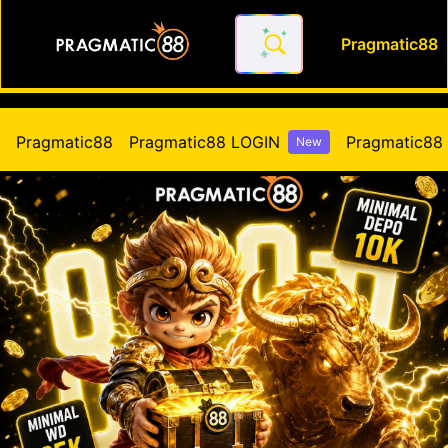
Pragmatic88
Pragmatic88: Situs Slot Gac
Pragmatic88
Pragmatic88 LOGIN
Pragmatic88
New