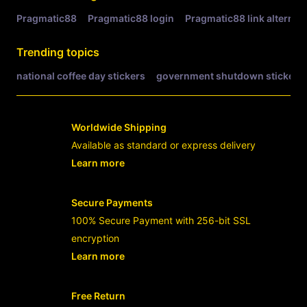
Pragmatic88
Pragmatic88 login
Pragmatic88 link alternati
Trending topics
national coffee day stickers
government shutdown stickers
Worldwide Shipping
Available as standard or express delivery
Learn more
- opens in new Pragmatic88 LINK or ta
Secure Payments
100% Secure Payment with 256-bit SSL
encryption
Learn more
- opens in new Pragmatic88 LINK or ta
Free Return