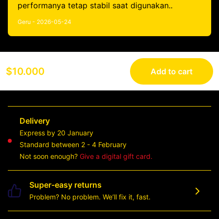
performanya tetap stabil saat digunakan..
Geru - 2026-05-24
$10.000
Add to cart
Delivery
Express by 20 January
Standard between 2 - 4 February
Not soon enough?
Give a digital gift card.
Super-easy returns
Problem? No problem. We’ll fix it, fast.