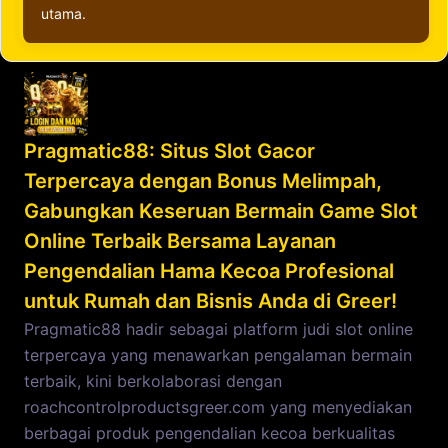
utama.
Pragmatic88: Situs Slot Gacor
Terpercaya dengan Bonus Melimpah,
Gabungkan Keseruan Bermain Game Slot
Online Terbaik Bersama Layanan
Pengendalian Hama Kecoa Profesional
untuk Rumah dan Bisnis Anda di Greer!
Pragmatic88 hadir sebagai platform judi slot online
terpercaya yang menawarkan pengalaman bermain
terbaik, kini berkolaborasi dengan
roachcontrolproductsgreer.com yang menyediakan
berbagai produk pengendalian kecoa berkualitas