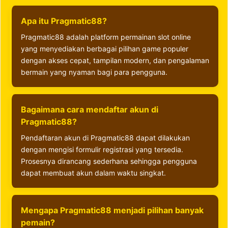
Apa itu Pragmatic88?
Pragmatic88 adalah platform permainan slot online
yang menyediakan berbagai pilihan game populer
dengan akses cepat, tampilan modern, dan pengalaman
bermain yang nyaman bagi para pengguna.
Bagaimana cara mendaftar akun di
Pragmatic88?
Pendaftaran akun di Pragmatic88 dapat dilakukan
dengan mengisi formulir registrasi yang tersedia.
Prosesnya dirancang sederhana sehingga pengguna
dapat membuat akun dalam waktu singkat.
Mengapa Pragmatic88 menjadi pilihan banyak
pemain?