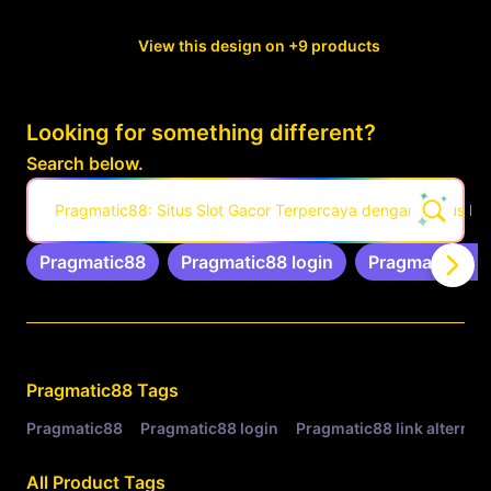
View this design on +9 products
Looking for something different?
Search below.
Pragmatic88: Situs Slot Gacor Terpercaya dengan Bonus Me
Pragmatic88
Pragmatic88 login
Pragmatic88 lin
Related Tags
Pragmatic88
Tags
Pragmatic88
Pragmatic88 login
Pragmatic88 link alternati
All Product Tags