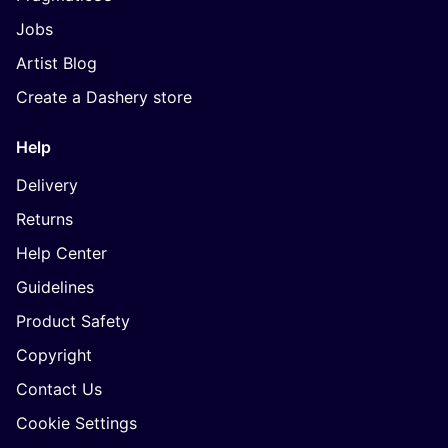
Jobs
Artist Blog
Create a Dashery store
Help
Delivery
Returns
Help Center
Guidelines
Product Safety
Copyright
Contact Us
Cookie Settings