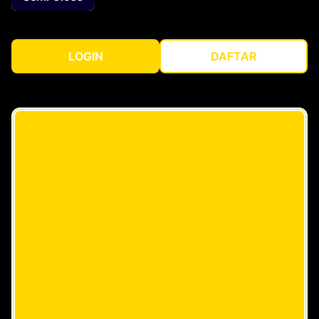
LOGIN
DAFTAR
Pragmatic88 dan
Roach Control
Products Greer:
Kombinasi Terbaik
untuk Pengalaman Slot
Gacor
Temukan Keseruan Slot
Jackpot Bersama Pragmatic88
dan Roach Control Products