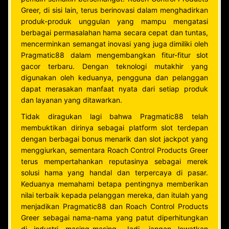
Greer, di sisi lain, terus berinovasi dalam menghadirkan
produk-produk unggulan yang mampu mengatasi
berbagai permasalahan hama secara cepat dan tuntas,
mencerminkan semangat inovasi yang juga dimiliki oleh
Pragmatic88 dalam mengembangkan fitur-fitur slot
gacor terbaru. Dengan teknologi mutakhir yang
digunakan oleh keduanya, pengguna dan pelanggan
dapat merasakan manfaat nyata dari setiap produk
dan layanan yang ditawarkan.
Tidak diragukan lagi bahwa Pragmatic88 telah
membuktikan dirinya sebagai platform slot terdepan
dengan berbagai bonus menarik dan slot jackpot yang
menggiurkan, sementara Roach Control Products Greer
terus mempertahankan reputasinya sebagai merek
solusi hama yang handal dan terpercaya di pasar.
Keduanya memahami betapa pentingnya memberikan
nilai terbaik kepada pelanggan mereka, dan itulah yang
menjadikan Pragmatic88 dan Roach Control Products
Greer sebagai nama-nama yang patut diperhitungkan
di industri masing-masing. Jadi, jangan lewatkan