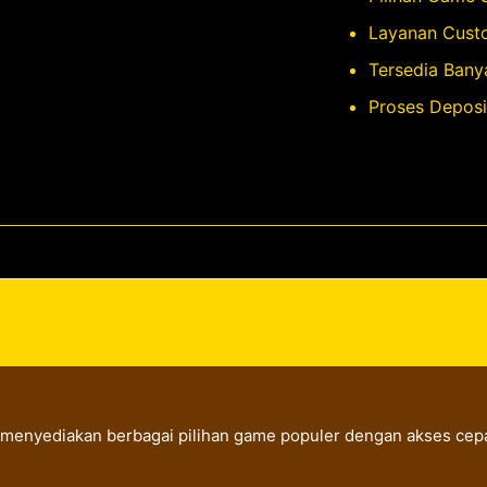
Layanan Custo
Tersedia Bany
Proses Deposi
g menyediakan berbagai pilihan game populer dengan akses ce