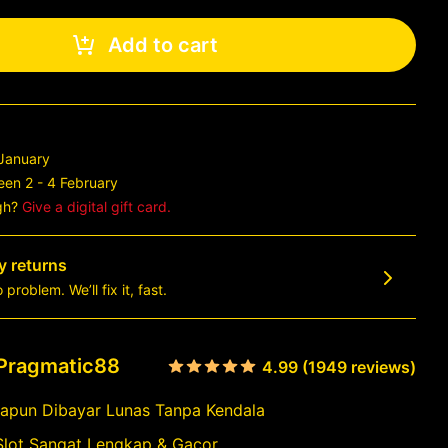
Add to cart
January
en 2 - 4 February
gh?
Give a digital gift card.
y returns
roblem. We’ll fix it, fast.
Pragmatic88
4.99 (1949 reviews)
apun Dibayar Lunas Tanpa Kendala
Slot Sangat Lengkap & Gacor.