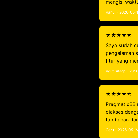
mengisi waktu
Rahul - 2026-05-
★★★★★
Saya sudah c
pengalaman sa
fitur yang m
Agut Sitaga - 202
★★★★☆
Pragmatic88 m
diakses denga
tambahan dan 
Geru - 2026-05-2