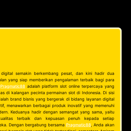
atic88 dan Amiram:
nasi Terbaik untuk
g Slot Jackpot
 digital semakin berkembang pesat, dan kini hadir dua
ulan yang siap memberikan pengalaman terbaik bagi para
.
Pragmatic88
adalah platform slot online terpercaya yang
uas di kalangan pecinta permainan slot di Indonesia. Di sisi
dalah brand bisnis yang bergerak di bidang layanan digital
atif, menawarkan berbagai produk inovatif yang memenuhi
ern. Keduanya hadir dengan semangat yang sama, yaitu
ualitas terbaik dan kepuasan penuh kepada setiap
eka. Dengan bergabung bersama
Pragmatic88
, Anda akan