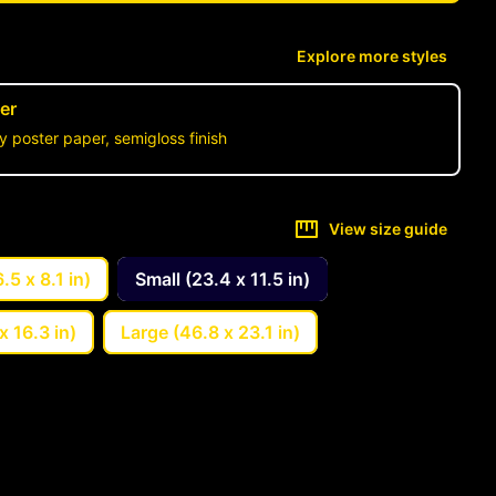
Explore more styles
er
 poster paper, semigloss finish
View size guide
.5 x 8.1 in)
Small (23.4 x 11.5 in)
 16.3 in)
Large (46.8 x 23.1 in)