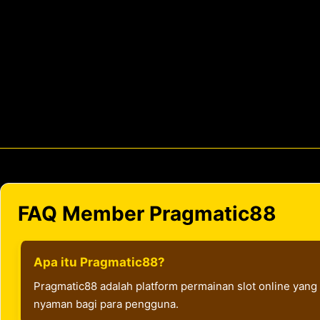
FAQ Member Pragmatic88
Apa itu Pragmatic88?
Pragmatic88 adalah platform permainan slot online yan
nyaman bagi para pengguna.