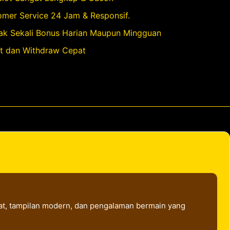
mer Service 24 Jam & Responsif.
ak Sekali Bonus Harian Maupun Mingguan
t dan Withdraw Cepat
pat, tampilan modern, dan pengalaman bermain yang