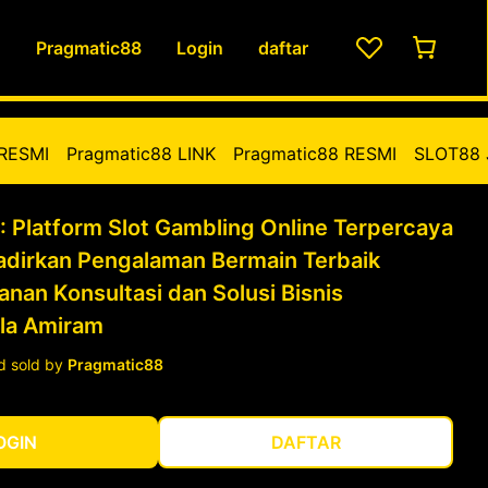
Pragmatic88
Login
daftar
erbaik Bersama Layanan Konsultasi dan Solusi Bisnis Profesional a
 RESMI
Pragmatic88 LINK
Pragmatic88 RESMI
SLOT88 
 Platform Slot Gambling Online Terpercaya
dirkan Pengalaman Bermain Terbaik
nan Konsultasi dan Solusi Bisnis
ala Amiram
d sold by
Pragmatic88
OGIN
DAFTAR