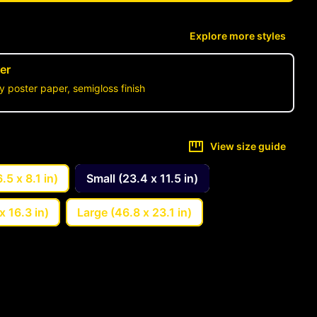
Explore more styles
er
 poster paper, semigloss finish
View size guide
.5 x 8.1 in)
Small (23.4 x 11.5 in)
 16.3 in)
Large (46.8 x 23.1 in)