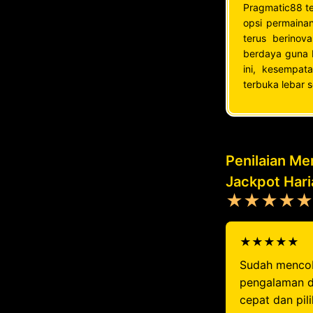
Pragmatic88 te
opsi permaina
terus berinov
berdaya guna b
ini, kesempat
terbuka lebar s
Penilaian M
Jackpot Hari
★★★★★
★★★★★
Sudah mencob
pengalaman di
cepat dan pil