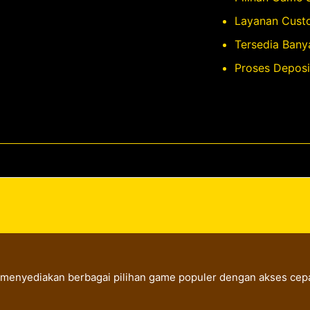
Layanan Custo
Tersedia Bany
Proses Deposi
g menyediakan berbagai pilihan game populer dengan akses ce