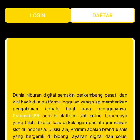
LOGIN
DAFTAR
Pragmatic88 dan
Amiram: Kombinasi
Terbaik untuk Menang
Slot Jackpot
Dunia hiburan digital semakin berkembang pesat, dan
kini hadir dua platform unggulan yang siap memberikan
pengalaman terbaik bagi para penggunanya.
Pragmatic88
adalah platform slot online terpercaya
yang telah dikenal luas di kalangan pecinta permainan
slot di Indonesia. Di sisi lain, Amiram adalah brand bisnis
yang bergerak di bidang layanan digital dan solusi