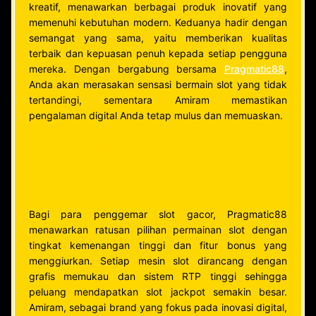
kreatif, menawarkan berbagai produk inovatif yang
memenuhi kebutuhan modern. Keduanya hadir dengan
semangat yang sama, yaitu memberikan kualitas
terbaik dan kepuasan penuh kepada setiap pengguna
mereka. Dengan bergabung bersama
Pragmatic88
,
Anda akan merasakan sensasi bermain slot yang tidak
tertandingi, sementara Amiram memastikan
pengalaman digital Anda tetap mulus dan memuaskan.
Slot Gacor Terbaik untuk Raih
Slot Jackpot Bersama
Pragmatic88 dan Amiram
Bagi para penggemar slot gacor, Pragmatic88
menawarkan ratusan pilihan permainan slot dengan
tingkat kemenangan tinggi dan fitur bonus yang
menggiurkan. Setiap mesin slot dirancang dengan
grafis memukau dan sistem RTP tinggi sehingga
peluang mendapatkan slot jackpot semakin besar.
Amiram, sebagai brand yang fokus pada inovasi digital,