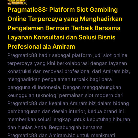
Pragmatic88: Platform Slot Gambling
Online Terpercaya yang Menghadirkan
Pengalaman Bermain Terbaik Bersama
Layanan Konsultasi dan Solusi Bisnis
Profesional ala Amiram
Pragmatic88 hadir sebagai platform judi slot online
terpercaya yang kini berkolaborasi dengan layanan
konstruksi dan renovasi profesional dari Amiram.biz,
menghadirkan pengalaman terbaik bagi para
pengguna di Indonesia. Dengan menggabungkan
keunggulan teknologi permainan slot modern dari
Pragmatic88 dan keahlian Amiram.biz dalam bidang
pembangunan dan desain interior, kedua brand ini
memberikan solusi lengkap untuk kebutuhan hiburan
dan hunian Anda. Bergabunglah bersama
Pragmatic88 dan Amiram.biz untuk menikmati