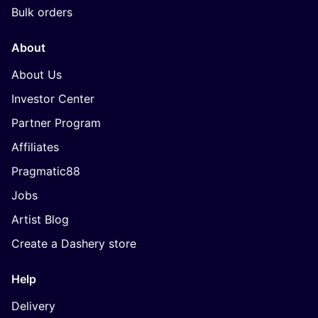
Bulk orders
About
About Us
Investor Center
Partner Program
Affiliates
Pragmatic88
Jobs
Artist Blog
Create a Dashery store
Help
Delivery