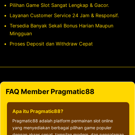
Pilihan Game Slot Sangat Lengkap & Gacor.
Layanan Customer Service 24 Jam & Responsif.
Tersedia Banyak Sekali Bonus Harian Maupun
Mingguan
Proses Deposit dan Withdraw Cepat
FAQ Member Pragmatic88
Apa itu Pragmatic88?
Pragmatic88 adalah platform permainan slot online
yang menyediakan berbagai pilihan game populer
dengan akses cepat, tampilan modern, dan pengalaman