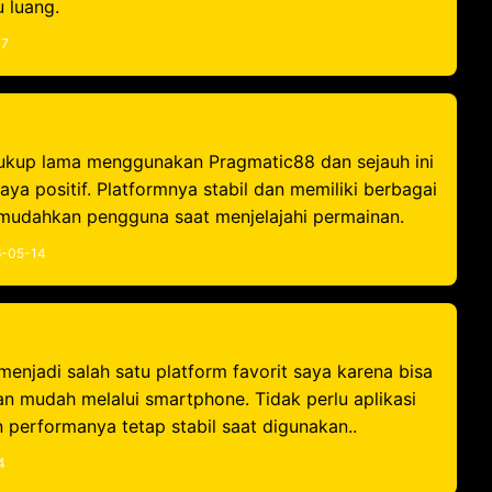
 luang.
17
ukup lama menggunakan Pragmatic88 dan sejauh ini
ya positif. Platformnya stabil dan memiliki berbagai
emudahkan pengguna saat menjelajahi permainan.
6-05-14
enjadi salah satu platform favorit saya karena bisa
n mudah melalui smartphone. Tidak perlu aplikasi
performanya tetap stabil saat digunakan..
4