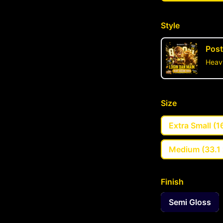
Style
Post
Heavy
Size
Extra Small (16
Medium (33.1 x
Finish
Semi Gloss