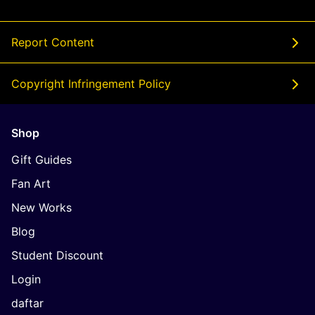
Report Content
Copyright Infringement Policy
Shop
Gift Guides
Fan Art
New Works
Blog
Student Discount
Login
daftar