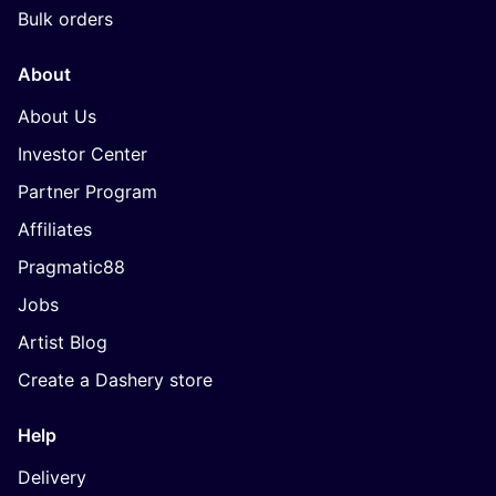
Bulk orders
About
About Us
Investor Center
Partner Program
Affiliates
Pragmatic88
Jobs
Artist Blog
Create a Dashery store
Help
Delivery