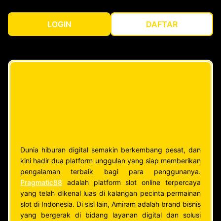
LOGIN
DAFTAR
Pragmatic88 dan
Amiram: Kombinasi
Terbaik untuk Menang
Slot Jackpot
Dunia hiburan digital semakin berkembang pesat, dan
kini hadir dua platform unggulan yang siap memberikan
pengalaman terbaik bagi para penggunanya.
Pragmatic88
adalah platform slot online terpercaya
yang telah dikenal luas di kalangan pecinta permainan
slot di Indonesia. Di sisi lain, Amiram adalah brand bisnis
yang bergerak di bidang layanan digital dan solusi