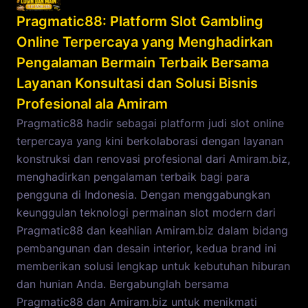
Pragmatic88: Platform Slot Gambling
Online Terpercaya yang Menghadirkan
Pengalaman Bermain Terbaik Bersama
Layanan Konsultasi dan Solusi Bisnis
Profesional ala Amiram
Pragmatic88 hadir sebagai platform judi slot online
terpercaya yang kini berkolaborasi dengan layanan
konstruksi dan renovasi profesional dari Amiram.biz,
menghadirkan pengalaman terbaik bagi para
pengguna di Indonesia. Dengan menggabungkan
keunggulan teknologi permainan slot modern dari
Pragmatic88 dan keahlian Amiram.biz dalam bidang
pembangunan dan desain interior, kedua brand ini
memberikan solusi lengkap untuk kebutuhan hiburan
dan hunian Anda. Bergabunglah bersama
Pragmatic88 dan Amiram.biz untuk menikmati