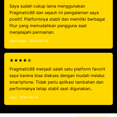
Saya sudah cukup lama menggunakan
Pragmatic88 dan sejauh ini pengalaman saya
positif. Platformnya stabil dan memiliki berbagai
fitur yang memudahkan pengguna saat
menjelajahi permainan.
Agut Sitaga - 2026-05-14
★★★★☆
Pragmatic88 menjadi salah satu platform favorit
saya karena bisa diakses dengan mudah melalui
smartphone. Tidak perlu aplikasi tambahan dan
performanya tetap stabil saat digunakan..
Geru - 2026-05-24