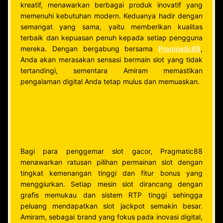
kreatif, menawarkan berbagai produk inovatif yang
memenuhi kebutuhan modern. Keduanya hadir dengan
semangat yang sama, yaitu memberikan kualitas
terbaik dan kepuasan penuh kepada setiap pengguna
mereka. Dengan bergabung bersama
Pragmatic88
,
Anda akan merasakan sensasi bermain slot yang tidak
tertandingi, sementara Amiram memastikan
pengalaman digital Anda tetap mulus dan memuaskan.
Slot Gacor Terbaik untuk Raih
Slot Jackpot Bersama
Pragmatic88 dan Amiram
Bagi para penggemar slot gacor, Pragmatic88
menawarkan ratusan pilihan permainan slot dengan
tingkat kemenangan tinggi dan fitur bonus yang
menggiurkan. Setiap mesin slot dirancang dengan
grafis memukau dan sistem RTP tinggi sehingga
peluang mendapatkan slot jackpot semakin besar.
Amiram, sebagai brand yang fokus pada inovasi digital,