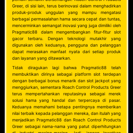
Greer, di sisi lain, terus berinovasi dalam menghadirkan
produk-produk unggulan yang mampu mengatasi
berbagai permasalahan hama secara cepat dan tuntas,
mencerminkan semangat inovasi yang juga dimiliki oleh
Pragmatic88 dalam mengembangkan fitur-fitur slot
gacor terbaru. Dengan teknologi mutakhir yang
digunakan oleh keduanya, pengguna dan pelanggan
dapat merasakan manfaat nyata dari setiap produk
dan layanan yang ditawarkan.
Tidak diragukan lagi bahwa Pragmatic88 telah
membuktikan dirinya sebagai platform slot terdepan
dengan berbagai bonus menarik dan slot jackpot yang
menggiurkan, sementara Roach Control Products Greer
terus mempertahankan reputasinya sebagai merek
solusi hama yang handal dan terpercaya di pasar.
Keduanya memahami betapa pentingnya memberikan
nilai terbaik kepada pelanggan mereka, dan itulah yang
menjadikan Pragmatic88 dan Roach Control Products
Greer sebagai nama-nama yang patut diperhitungkan
di industri masing-masing. Jadi, jangan lewatkan