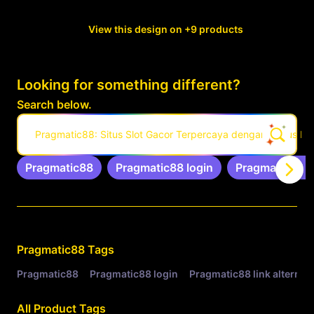
View this design on +9 products
Looking for something different?
Search below.
Pragmatic88: Situs Slot Gacor Terpercaya dengan Bonus Me
Pragmatic88
Pragmatic88 login
Pragmatic88 lin
Related Tags
Pragmatic88
Tags
Pragmatic88
Pragmatic88 login
Pragmatic88 link alternati
All Product Tags