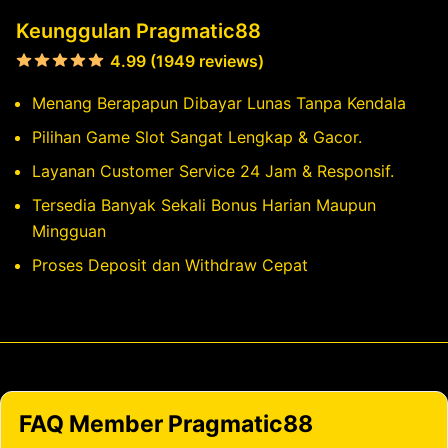
Keunggulan Pragmatic88
4.99 (1949 reviews)
Menang Berapapun Dibayar Lunas Tanpa Kendala
Pilihan Game Slot Sangat Lengkap & Gacor.
Layanan Customer Service 24 Jam & Responsif.
Tersedia Banyak Sekali Bonus Harian Maupun
Mingguan
Proses Deposit dan Withdraw Cepat
FAQ Member Pragmatic88